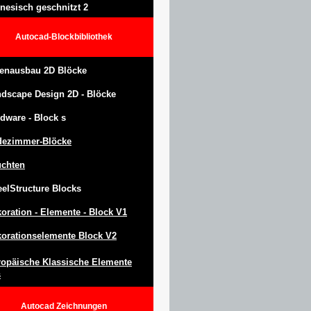
nesisch geschnitzt 2
Autocad-Blockbibliothek
enausbau 2D Blöcke
ndscape Design
2D -
Blöcke
dware -
Block
s
dezimmer-Blöcke
uchten
eel
S
tructure
Blocks
oration -
Elemente -
Block
V1
orationselemente Block V2
opäische Klassische Elemente
s
Autocad
Zeichnungen