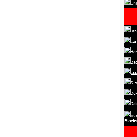
Chi
Inn
La
Har
Ba
Le
S
t
Dek
Dek
Eur
Block