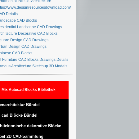
namental Parts of Architecture
tps://www.designresourcesdownload.com/
D Details
ndscape CAD Blocks
sidential Landscape CAD Drawings
chitecture Decorative CAD Blocks
uare Design CAD Drawings
ban Design CAD Drawings
inese CAD Blocks
l Furniture CAD Blocks,Drawings,Details
mous Architecture Sketchup 3D Models
Mix Autocad Blocks Bibliothek
enarchitektur Bündel
 cad Blöcke Bündel
hitektonische dekorative Blöcke
bel 2D CAD-Sammlung