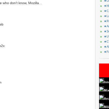
★Or
e who don’t know, Mozilla...
★ht
★CA
★La
★Re
eb
★Ar
★Sq
★Ur
★Ch
Bb2x
★Al
★Fa
Inn
n
Mix
Arc
Mö