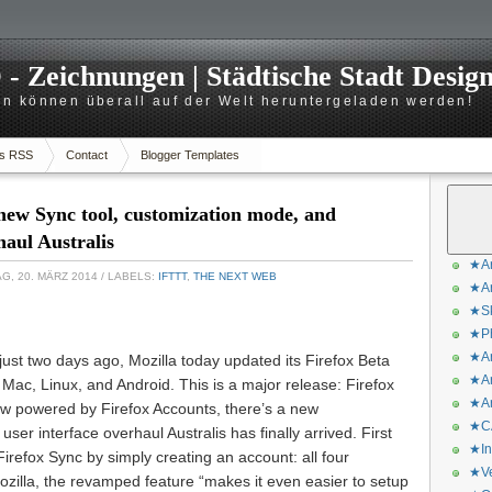
 Zeichnungen | Städtische Stadt Desig
n können überall auf der Welt heruntergeladen werden!
s RSS
Contact
Blogger Templates
 new Sync tool, customization mode, and
haul Australis
★Ar
, 20. MÄRZ 2014
/ LABELS:
IFTTT
,
THE NEXT WEB
★Ar
★Sk
★Ph
★Ar
 just two days ago, Mozilla today updated its Firefox Beta
★Ar
Mac, Linux, and Android. This is a major release: Firefox
★Ar
 powered by Firefox Accounts, there’s a new
★CA
er interface overhaul Australis has finally arrived. First
★In
irefox Sync by simply creating an account: all four
★Ve
Mozilla, the revamped feature “makes it even easier to setup