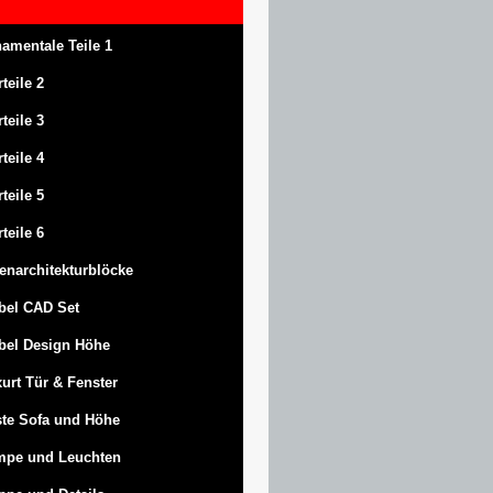
amentale Teile 1
rteile 2
rteile 3
rteile 4
rteile 5
rteile 6
enarchitekturblöcke
bel CAD Set
bel Design Höhe
urt
Tür & Fenster
te Sofa und Höhe
mpe und Leuchten