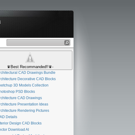
n
♛Best Recommanded!!♛-
chitectural CAD Drawings Bundle
chitecture Decorative CAD Blocks
etchup 3D Models Collection
otoshop PSD Blocks
chitecture CAD Drawings
chitecture Presentation Ideas
chitecture Rendering Pictures
D Details
terior Design CAD Blocks
ctor Download AI