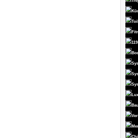
Tre
Kü
Toi
Fit
119
Bo
Sy
Sy
Sy
Lux
Bau
Ver
Men
Chi