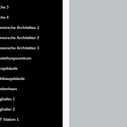
che 3
che 4
nesische Architektur 1
nesische Architektur 2
nesische Architektur 3
stellungszentrum
rogebäude
ahlbaugebäude
ankenhaus
ghafen 1
ghafen 2
 Station 1