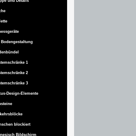
ppe und Details
che
lette
nessgeräte
 Bodengestaltung
denbündel
stemschränke 1
stemschränke 2
stemschränke 3
us-Design-Elemente
steine
kehrsblöcke
schen blockiert
nesisch Bildschirm