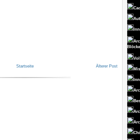
Cad
Aut
Inn
Arc
Blöck
Vol
Startseite
Älterer Post
Mi
Inn
Arc
Bes
Arc
Arc
Chi