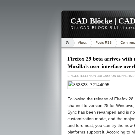
CAD Blöcke | CAD -
Die CAD-BLOCK Bibliotheke
About
Posts RSS
Comment
Firefox 29 beta arrives with
Mozilla’s user interface over
EINGESTELLT VON
BBFG556
ON DONNERSTAG
Following the release of Firefox 28
channel to version 29 for Windows, 
Sync has been revamped and is now
customization mode, and the major us
and foremost, you can try the new F
platforms support it. According to 