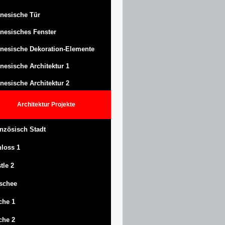
nesische Tür
nesisches Fenster
nesische Dekoration-Elemente
nesische Architektur 1
nesische Architektur 2
Architektur
Projekte
nzösisch Stadt
hloss
1
tle
2
schee
che 1
che 2