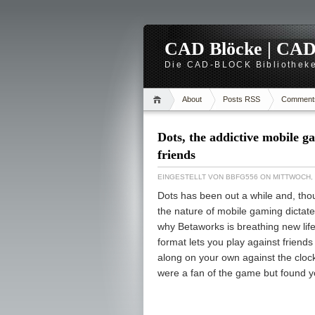
CAD Blöcke | CAD -
Die CAD-BLOCK Bibliotheke
About
Posts RSS
Comment
Dots, the addictive mobile g
friends
EINGESTELLT VON
BBFG556
ON MITTWOCH, 
Dots has been out a while and, thou
the nature of mobile gaming dictates
why Betaworks is breathing new li
format lets you play against friend
along on your own against the clock
were a fan of the game but found you