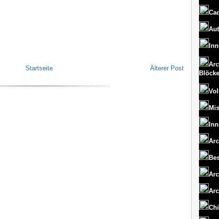
Cad
Aut
Inn
Arc
Startseite
Älterer Post
Blöck
Vol
Mi
Inn
Arc
Bes
Arc
Arc
Chi