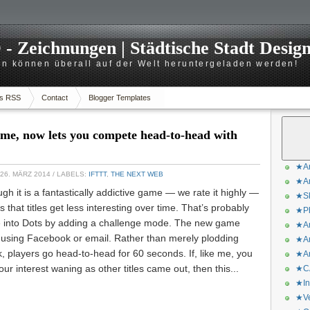
 Zeichnungen | Städtische Stadt Desig
n können überall auf der Welt heruntergeladen werden!
s RSS
Contact
Blogger Templates
ame, now lets you compete head-to-head with
★Ar
26. MÄRZ 2014
/ LABELS:
IFTTT
,
THE NEXT WEB
★Ar
gh it is a fantastically addictive game — we rate it highly —
★Sk
 that titles get less interesting over time. That’s probably
★Ph
fe into Dots by adding a challenge mode. The new game
★Ar
s using Facebook or email. Rather than merely plodding
★Ar
, players go head-to-head for 60 seconds. If, like me, you
★Ar
r interest waning as other titles came out, then this...
★CA
★In
★Ve