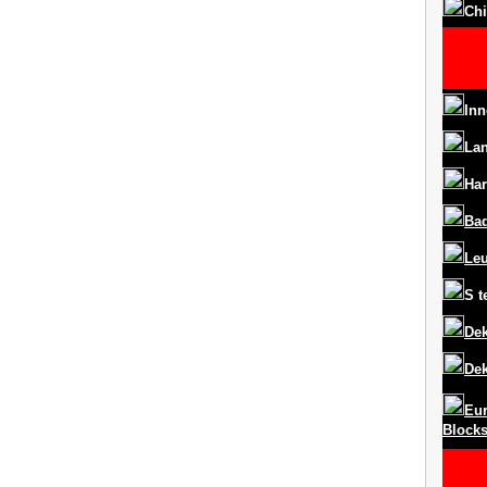
Chi
Inn
La
Har
Ba
Le
S
t
Dek
Dek
Eur
Block