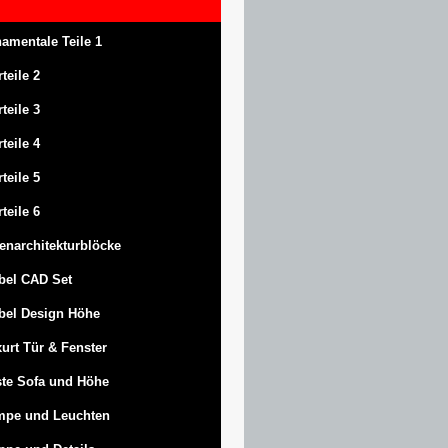
amentale Teile 1
rteile 2
rteile 3
rteile 4
rteile 5
rteile 6
enarchitekturblöcke
bel CAD Set
bel Design Höhe
urt
Tür & Fenster
te Sofa und Höhe
mpe und Leuchten