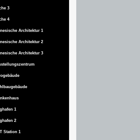
che 3
che 4
nesische Architektur 1
nesische Architektur 2
nesische Architektur 3
stellungszentrum
rogebäude
ahlbaugebäude
ankenhaus
ghafen 1
ghafen 2
 Station 1