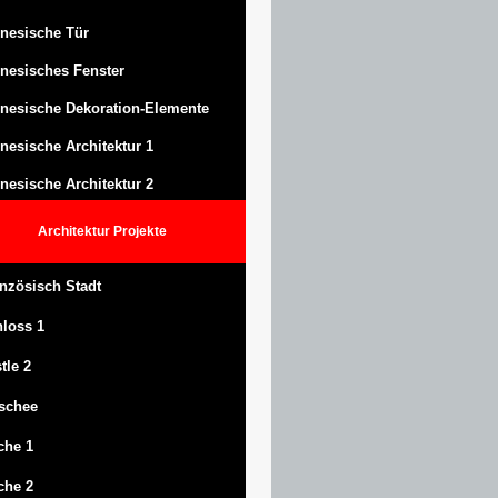
nesische Tür
nesisches Fenster
nesische Dekoration-Elemente
nesische Architektur 1
nesische Architektur 2
Architektur
Projekte
nzösisch Stadt
hloss
1
tle
2
schee
che 1
che 2