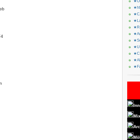
★Or
★ht
eb
★CA
★La
★Re
★Ar
F4
★Sq
★Ur
★Ch
★Al
★Fa
n
Inn
Mix
Arc
Mö