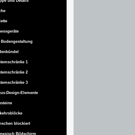
ppe und Details
che
lette
nessgeräte
 Bodengestaltung
denbündel
stemschränke 1
stemschränke 2
stemschränke 3
us-Design-Elemente
steine
kehrsblöcke
schen blockiert
nesisch Bildschirm