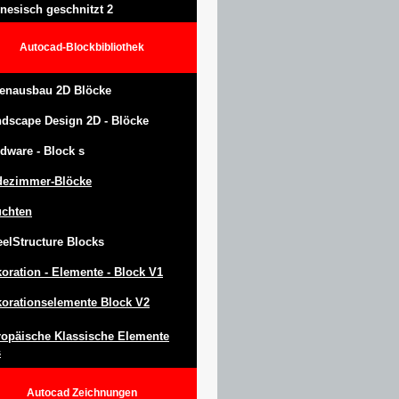
nesisch geschnitzt 2
Autocad-Blockbibliothek
enausbau 2D Blöcke
ndscape Design
2D -
Blöcke
dware -
Block
s
dezimmer-Blöcke
uchten
eel
S
tructure
Blocks
oration -
Elemente -
Block
V1
orationselemente Block V2
opäische Klassische Elemente
s
Autocad
Zeichnungen