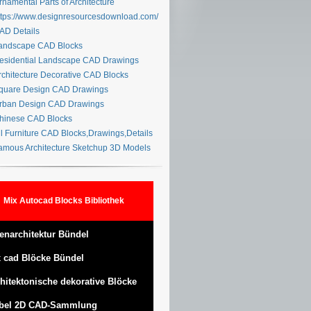
namental Parts of Architecture
tps://www.designresourcesdownload.com/
D Details
ndscape CAD Blocks
sidential Landscape CAD Drawings
chitecture Decorative CAD Blocks
uare Design CAD Drawings
ban Design CAD Drawings
inese CAD Blocks
l Furniture CAD Blocks,Drawings,Details
mous Architecture Sketchup 3D Models
Mix Autocad Blocks Bibliothek
enarchitektur Bündel
 cad Blöcke Bündel
hitektonische dekorative Blöcke
bel 2D CAD-Sammlung