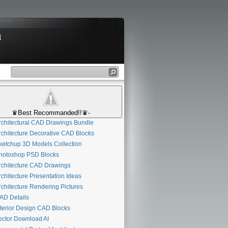
n
♛Best Recommanded!!♛-
chitectural CAD Drawings Bundle
chitecture Decorative CAD Blocks
etchup 3D Models Collection
otoshop PSD Blocks
chitecture CAD Drawings
chitecture Presentation Ideas
chitecture Rendering Pictures
D Details
terior Design CAD Blocks
ctor Download AI