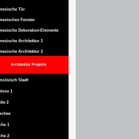
nesische Tür
nesisches Fenster
nesische Dekoration-Elemente
nesische Architektur 1
nesische Architektur 2
Architektur
Projekte
nzösisch Stadt
hloss
1
tle
2
schee
che 1
che 2