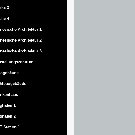
che 3
che 4
nesische Architektur 1
nesische Architektur 2
nesische Architektur 3
stellungszentrum
rogebäude
ahlbaugebäude
ankenhaus
ghafen 1
ghafen 2
 Station 1