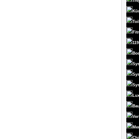
Tre
Kü
Toi
Fit
119
Bo
Sy
Sy
Sy
Lux
Bau
Ver
Men
Chi