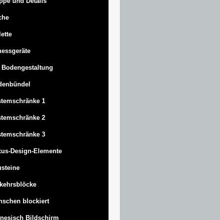
ppe und Details
che
lette
nessgeräte
 Bodengestaltung
denbündel
stemschränke 1
stemschränke 2
stemschränke 3
us-Design-Elemente
steine
kehrsblöcke
schen blockiert
nesisch Bildschirm