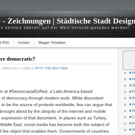
 Zeichnungen | Städtische Stadt Desig
n können überall auf der Welt heruntergeladen werden!
s RSS
Contact
Blogger Templates
ore democratic?
1. MÄRZ 2014
/ LABELS:
IFTTT
,
THE NEXT WEB
★Ar
★Ar
★Sk
eer at #DemocraciaEnRed, a Latin America-based
★Ph
 of democracy through modern tools. While discontent
★Ar
s to be the source of protests worldwide, few can argue that
★Ar
★Ar
rought about by the ubiquity of the internet and mobile
★CA
ve expression of that discontent. In places such as Turkey,
★In
 Middle East, social media has become both the subject of
★Ve
d the object that enables them. Governments of countries