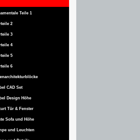
amentale Teile 1
rteile 2
rteile 3
rteile 4
rteile 5
rteile 6
enarchitekturblöcke
bel CAD Set
bel Design Höhe
urt
Tür & Fenster
te Sofa und Höhe
mpe und Leuchten