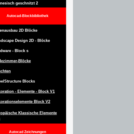
nesisch geschnitzt 2
Autocad-Blockbibliothek
enausbau 2D Blöcke
ndscape Design
2D -
Blöcke
dware -
Block
s
dezimmer-Blöcke
uchten
eel
S
tructure
Blocks
oration -
Elemente -
Block
V1
orationselemente Block V2
opäische Klassische Elemente
s
Autocad
Zeichnungen