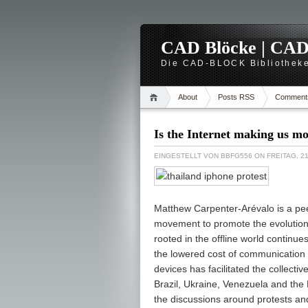
CAD Blöcke | CAD -
Die CAD-BLOCK Bibliotheke
About
Posts RSS
Comment
Is the Internet making us m
EINGESTELLT VON
BBFG556
ON FREITAG, 2
Matthew Carpenter-Arévalo is a p
movement to promote the evolution
rooted in the offline world continue
the lowered cost of communication b
devices has facilitated the collecti
Brazil, Ukraine, Venezuela and the
the discussions around protests an