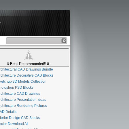
n
♛Best Recommanded!!♛-
chitectural CAD Drawings Bundle
chitecture Decorative CAD Blocks
etchup 3D Models Collection
otoshop PSD Blocks
chitecture CAD Drawings
chitecture Presentation Ideas
chitecture Rendering Pictures
D Details
terior Design CAD Blocks
ctor Download AI