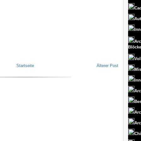
Cad
Aut
Inn
Arc
Blöck
Vol
Startseite
Älterer Post
Mi
Inn
Arc
Bes
Arc
Arc
Chi