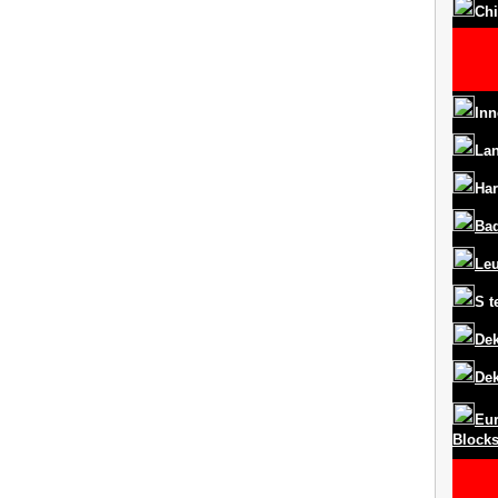
Chi
Inn
La
Har
Ba
Le
S
t
Dek
Dek
Eur
Block