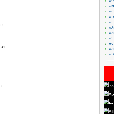
★Or
★ht
★CA
★La
★Re
eb
★Ar
★Sq
★Ur
★Ch
pXl
★Al
★Fa
n
Inn
Mix
Arc
Mö