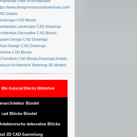
namental Parts of Architecture
tps://www.designresourcesdownload.com/
D Details
ndscape CAD Blocks
sidential Landscape CAD Drawings
chitecture Decorative CAD Blocks
uare Design CAD Drawings
ban Design CAD Drawings
inese CAD Blocks
l Furniture CAD Blocks,Drawings,Details
mous Architecture Sketchup 3D Models
Mix Autocad Blocks Bibliothek
enarchitektur Bündel
 cad Blöcke Bündel
hitektonische dekorative Blöcke
bel 2D CAD-Sammlung