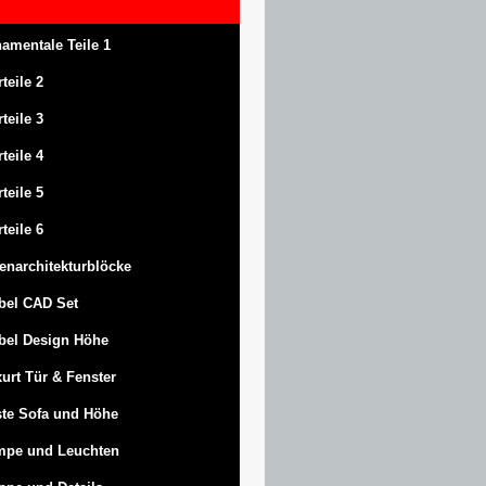
amentale Teile 1
rteile 2
rteile 3
rteile 4
rteile 5
rteile 6
enarchitekturblöcke
bel CAD Set
bel Design Höhe
urt
Tür & Fenster
te Sofa und Höhe
mpe und Leuchten