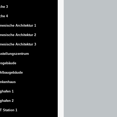
che 3
che 4
nesische Architektur 1
nesische Architektur 2
nesische Architektur 3
stellungszentrum
rogebäude
ahlbaugebäude
ankenhaus
ghafen 1
ghafen 2
 Station 1