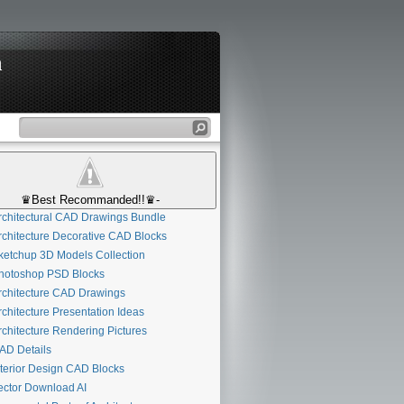
n
♛Best Recommanded!!♛-
chitectural CAD Drawings Bundle
chitecture Decorative CAD Blocks
etchup 3D Models Collection
otoshop PSD Blocks
chitecture CAD Drawings
chitecture Presentation Ideas
chitecture Rendering Pictures
D Details
terior Design CAD Blocks
ctor Download AI