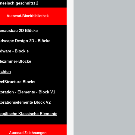
nesisch geschnitzt 2
Autocad-Blockbibliothek
enausbau 2D Blöcke
ndscape Design
2D -
Blöcke
dware -
Block
s
dezimmer-Blöcke
uchten
eel
S
tructure
Blocks
oration -
Elemente -
Block
V1
orationselemente Block V2
opäische Klassische Elemente
s
Autocad
Zeichnungen