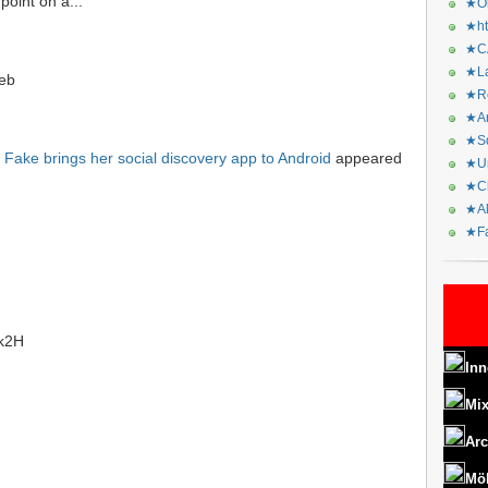
oint on a...
★Or
★ht
★CA
★La
eb
★Re
★Ar
★Sq
a Fake brings her social discovery app to Android
appeared
★Ur
★Ch
★Al
★Fa
Tk2H
Inn
Mix
Arc
Mö