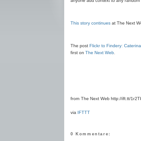
anyone add context to any random p
This story continues
at The Next W
The post
Flickr to Findery: Caterin
first on
The Next Web
.
from The Next Web http://ift.tt/1r2
via
IFTTT
0 Kommentare: