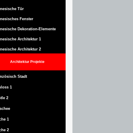
nesische Tür
nesisches Fenster
nesische Dekoration-Elemente
nesische Architektur 1
nesische Architektur 2
Architektur
Projekte
nzösisch Stadt
hloss
1
tle
2
schee
che 1
che 2