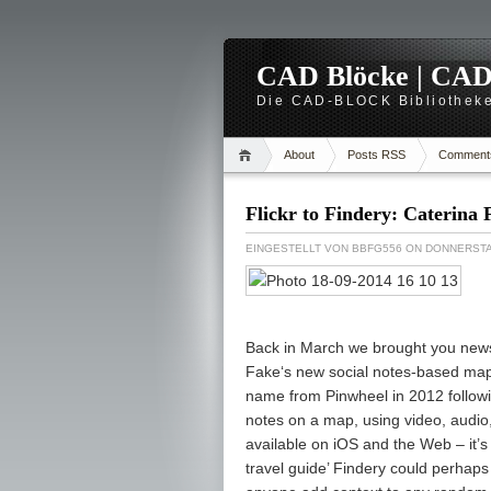
CAD Blöcke | CAD -
Die CAD-BLOCK Bibliotheke
About
Posts RSS
Comment
Flickr to Findery: Caterina 
EINGESTELLT VON
BBFG556
ON DONNERSTA
Back in March we brought you news
Fake‘s new social notes-based map o
name from Pinwheel in 2012 followi
notes on a map, using video, audio,
available on iOS and the Web – it’s
travel guide’ Findery could perhaps