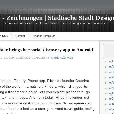
 Zeichnungen | Städtische Stadt Desig
n können überall auf der Welt heruntergeladen werden!
s RSS
Contact
Blogger Templates
Fake brings her social discovery app to Android
G, 18. SEPTEMBER 2014
/ LABELS:
IFTTT
,
THE NEXT WEB
★Ar
★Ar
★Sk
★Ph
 on the Findery iPhone app, Flickr co-founder Caterina
★Ar
f the world. In a nutshell, Findery, which changed its
★Ar
ng a trademark dispute, lets you explore places through
★Ar
 text and images. And from today, Findery is longer just
★CA
 now available on Android too. Findery: ‘A user-generated
★In
 best be described as a user-generated travel guide, letting
★Ve