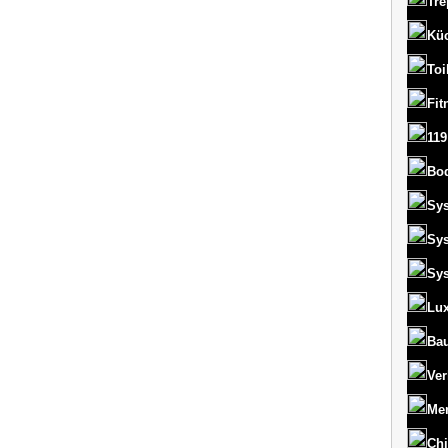
Tre
Kü
Toi
Fit
119
Bo
Sy
Sy
Sy
Lux
Bau
Ver
Men
Chi