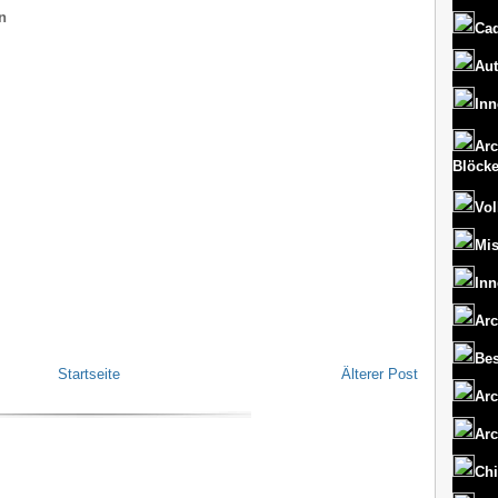
n
Cad
Aut
Inn
Arc
Blöck
Vol
Mi
Inn
Arc
Bes
Startseite
Älterer Post
Arc
Arc
Chi