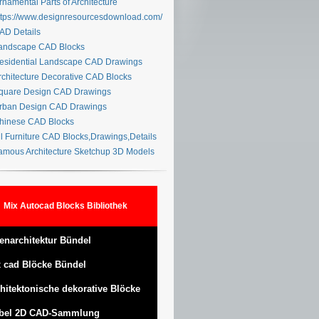
namental Parts of Architecture
tps://www.designresourcesdownload.com/
D Details
ndscape CAD Blocks
sidential Landscape CAD Drawings
chitecture Decorative CAD Blocks
uare Design CAD Drawings
ban Design CAD Drawings
inese CAD Blocks
l Furniture CAD Blocks,Drawings,Details
mous Architecture Sketchup 3D Models
Mix Autocad Blocks Bibliothek
enarchitektur Bündel
 cad Blöcke Bündel
hitektonische dekorative Blöcke
bel 2D CAD-Sammlung