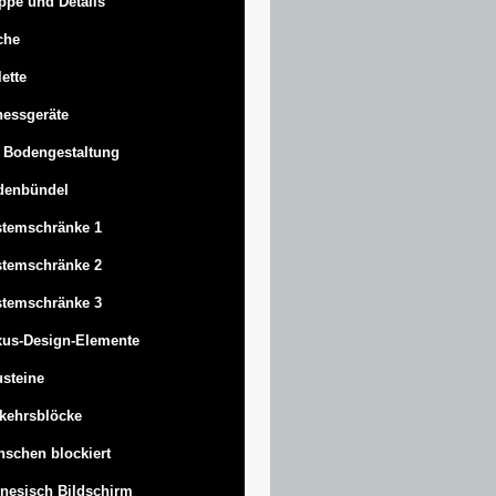
ppe und Details
che
lette
nessgeräte
 Bodengestaltung
denbündel
stemschränke 1
stemschränke 2
stemschränke 3
us-Design-Elemente
steine
kehrsblöcke
schen blockiert
nesisch Bildschirm