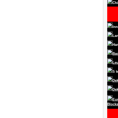
Chi
Inn
La
Har
Ba
Le
S
t
Dek
Dek
Eur
Block