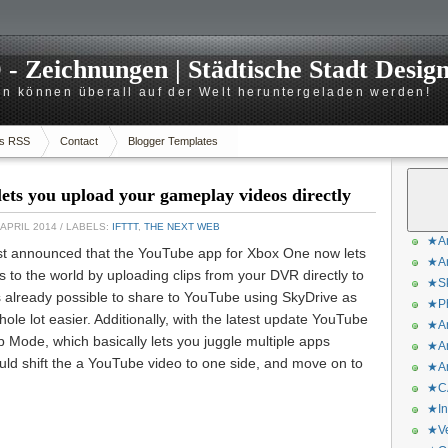
 Zeichnungen | Städtische Stadt Desig
n können überall auf der Welt heruntergeladen werden!
s RSS
Contact
Blogger Templates
ts you upload your gameplay videos directly
 APRIL 2014
/ LABELS:
IFTTT
,
THE NEXT WEB
★Ar
t announced that the YouTube app for Xbox One now lets
★Ar
to the world by uploading clips from your DVR directly to
★Sk
 already possible to share to YouTube using SkyDrive as
★Ph
hole lot easier. Additionally, with the latest update YouTube
★Ar
Mode, which basically lets you juggle multiple apps
★Ar
ould shift the a YouTube video to one side, and move on to
★Ar
★CA
★In
★Ve