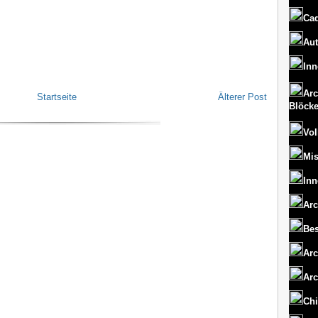
Cad
Aut
Inn
Arc
Startseite
Älterer Post
Blöck
Vol
Mi
Inn
Arc
Bes
Arc
Arc
Chi