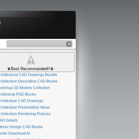
n
♛Best Recommanded!!♛-
chitectural CAD Drawings Bundle
chitecture Decorative CAD Blocks
etchup 3D Models Collection
otoshop PSD Blocks
chitecture CAD Drawings
chitecture Presentation Ideas
chitecture Rendering Pictures
D Details
terior Design CAD Blocks
ctor Download AI