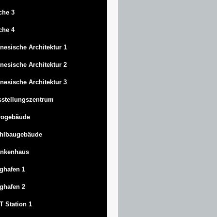
che 3
che 4
nesische Architektur 1
nesische Architektur 2
nesische Architektur 3
stellungszentrum
rogebäude
ahlbaugebäude
ankenhaus
ghafen 1
ghafen 2
 Station 1