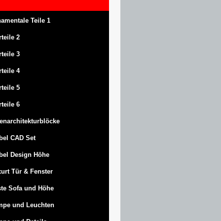
amentale Teile 1
rteile 2
rteile 3
rteile 4
rteile 5
rteile 6
enarchitekturblöcke
bel CAD Set
bel Design Höhe
urt
Tür & Fenster
te Sofa und Höhe
mpe und Leuchten