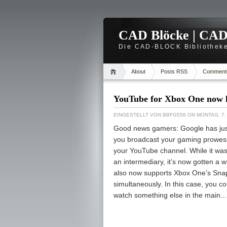
CAD Blöcke | CAD -
Die CAD-BLOCK Bibliotheke
About
Posts RSS
Comment
YouTube for Xbox One now le
EINGESTELLT VON
BBFG556
ON MONTAG, 7.
Good news gamers: Google has jus
you broadcast your gaming prowess 
your YouTube channel. While it was
an intermediary, it’s now gotten a w
also now supports Xbox One’s Snap 
simultaneously. In this case, you c
watch something else in the main...