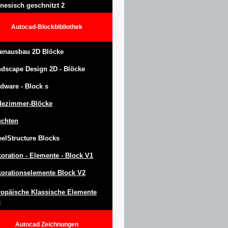
nesisch geschnitzt 2
Autocad-Blockbibliothek
enausbau 2D Blöcke
ndscape Design
2D -
Blöcke
dware -
Block
s
dezimmer-Blöcke
uchten
eel
S
tructure
Blocks
oration -
Elemente -
Block
V1
orationselemente Block V2
opäische Klassische Elemente
s
Autocad
Zeichnungen