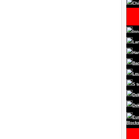
Chi
Inn
La
Har
Ba
Le
S
t
Dek
Dek
Eur
Block