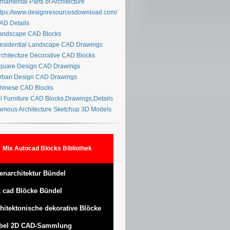
namental Parts of Architecture
tps://www.designresourcesdownload.com/
D Details
ndscape CAD Blocks
sidential Landscape CAD Drawings
chitecture Decorative CAD Blocks
uare Design CAD Drawings
ban Design CAD Drawings
inese CAD Blocks
l Furniture CAD Blocks,Drawings,Details
mous Architecture Sketchup 3D Models
Mix Autocad Blocks Bibliothek
enarchitektur Bündel
 cad Blöcke Bündel
hitektonische dekorative Blöcke
bel 2D CAD-Sammlung