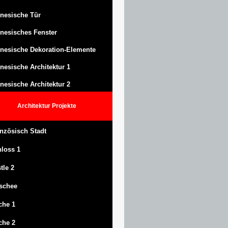
nesische Tür
nesisches Fenster
nesische Dekoration-Elemente
nesische Architektur 1
nesische Architektur 2
Architektur
Projekte
nzösisch Stadt
hloss
1
tle
2
schee
che 1
che 2