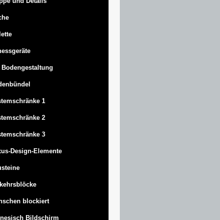
ppe und Details
che
lette
nessgeräte
 Bodengestaltung
denbündel
stemschränke 1
stemschränke 2
stemschränke 3
us-Design-Elemente
steine
kehrsblöcke
schen blockiert
nesisch Bildschirm