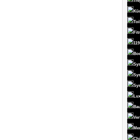
Tre
Kü
Toi
Fit
119
Bo
Sy
Sy
Sy
Lux
Bau
Ver
Men
Chi