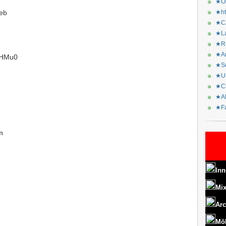
★Or
eb
★ht
★CA
★La
★Re
★Ar
mUHMu0
★Sq
★Ur
★Ch
★Al
★Fa
n
Inn
Mix
Arc
Mö