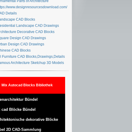
namental Parts of Architecture
tps://www.designresourcesdownload.com/
D Details
ndscape CAD Blocks
sidential Landscape CAD Drawings
chitecture Decorative CAD Blocks
uare Design CAD Drawings
ban Design CAD Drawings
inese CAD Blocks
l Furniture CAD Blocks,Drawings,Details
mous Architecture Sketchup 3D Models
Mix Autocad Blocks Bibliothek
enarchitektur Bündel
 cad Blöcke Bündel
hitektonische dekorative Blöcke
bel 2D CAD-Sammlung