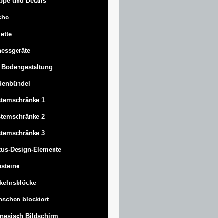
ppe und Details
che
lette
nessgeräte
 Bodengestaltung
denbündel
stemschränke 1
stemschränke 2
stemschränke 3
us-Design-Elemente
steine
kehrsblöcke
schen blockiert
nesisch Bildschirm