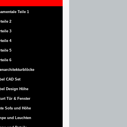
amentale Teile 1
rteile 2
rteile 3
rteile 4
rteile 5
rteile 6
enarchitekturblöcke
bel CAD Set
bel Design Höhe
urt
Tür & Fenster
te Sofa und Höhe
mpe und Leuchten