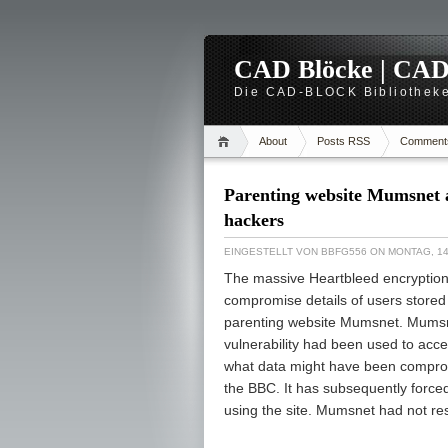
CAD Blöcke | CAD -
Die CAD-BLOCK Bibliotheke
About
Posts RSS
Comment
Parenting website Mumsnet a
hackers
EINGESTELLT VON
BBFG556
ON MONTAG, 14
The massive Heartbleed encryption 
compromise details of users store
parenting website Mumsnet. Mumsnet
vulnerability had been used to acce
what data might have been compro
the BBC. It has subsequently forced
using the site. Mumsnet had not re