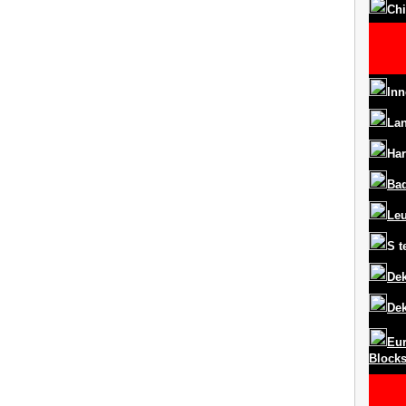
Chi
Inn
La
Har
Ba
Le
S
t
Dek
Dek
Eur
Block