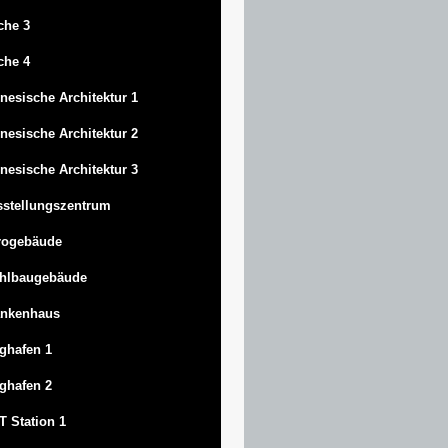
che 3
che 4
nesische Architektur 1
nesische Architektur 2
nesische Architektur 3
stellungszentrum
rogebäude
ahlbaugebäude
ankenhaus
ghafen 1
ghafen 2
 Station 1