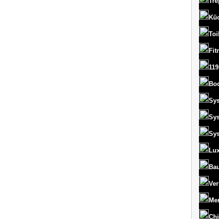
Tre
Kü
Toi
Fit
119
Bo
Sy
Sy
Sy
Lux
Bau
Ver
Men
Chi