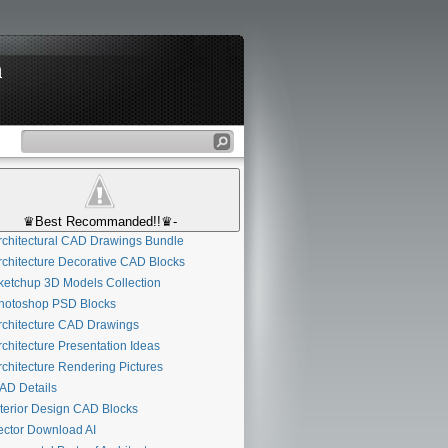
n
♛Best Recommanded!!♛-
chitectural CAD Drawings Bundle
chitecture Decorative CAD Blocks
etchup 3D Models Collection
otoshop PSD Blocks
chitecture CAD Drawings
chitecture Presentation Ideas
chitecture Rendering Pictures
D Details
terior Design CAD Blocks
ctor Download AI