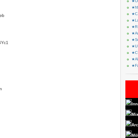
★Or
★ht
★CA
eb
★La
★Re
★Ar
★Sq
34Yc1
★Ur
★Ch
★Al
★Fa
n
Inn
Mix
Arc
Mö