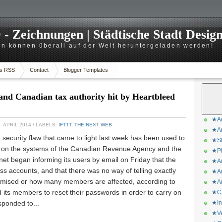
 Zeichnungen | Städtische Stadt Desig
n können überall auf der Welt heruntergeladen werden!
s RSS
Contact
Blogger Templates
nd Canadian tax authority hit by Heartbleed
★Ar
. APRIL 2014
/ LABELS:
IFTTT
,
THE NEXT WEB
★Ar
security flaw that came to light last week has been used to
★Sk
d on the systems of the Canadian Revenue Agency and the
★Ph
 began informing its users by email on Friday that the
★Ar
ss accounts, and that there was no way of telling exactly
★Ar
mised or how many members are affected, according to
★Ar
 its members to reset their passwords in order to carry on
★CA
sponded to...
★In
★Ve