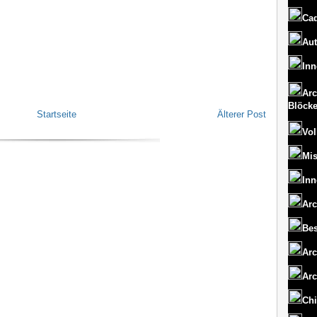
Cad
Aut
Inn
Arc
Blöck
Startseite
Älterer Post
Vol
Mi
Inn
Arc
Bes
Arc
Arc
Chi