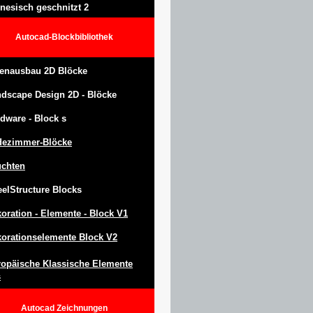
nesisch geschnitzt 2
Autocad-Blockbibliothek
enausbau 2D Blöcke
ndscape Design
2D -
Blöcke
dware -
Block
s
dezimmer-Blöcke
uchten
eel
S
tructure
Blocks
oration -
Elemente -
Block
V1
orationselemente Block V2
opäische Klassische Elemente
s
Autocad
Zeichnungen