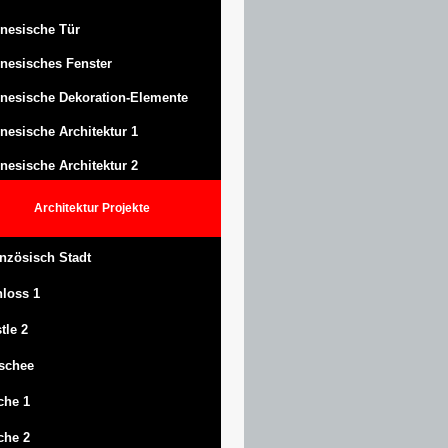
nesische Tür
nesisches Fenster
nesische Dekoration-Elemente
nesische Architektur 1
nesische Architektur 2
Architektur
Projekte
nzösisch Stadt
hloss
1
tle
2
schee
che 1
che 2