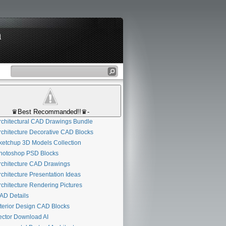
n
♛Best Recommanded!!♛-
chitectural CAD Drawings Bundle
chitecture Decorative CAD Blocks
etchup 3D Models Collection
otoshop PSD Blocks
chitecture CAD Drawings
chitecture Presentation Ideas
chitecture Rendering Pictures
D Details
terior Design CAD Blocks
ctor Download AI