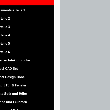
amentale Teile 1
rteile 2
rteile 3
rteile 4
rteile 5
rteile 6
enarchitekturblöcke
bel CAD Set
bel Design Höhe
urt
Tür & Fenster
te Sofa und Höhe
mpe und Leuchten