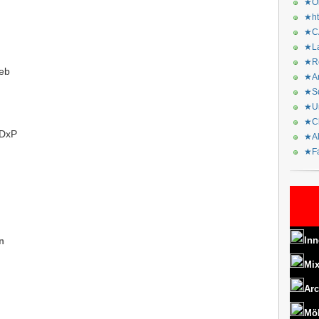
★Or
★ht
★CA
★La
★Re
eb
★Ar
★Sq
★Ur
★Ch
2DxP
★Al
★Fa
Inn
n
Mix
Arc
Mö