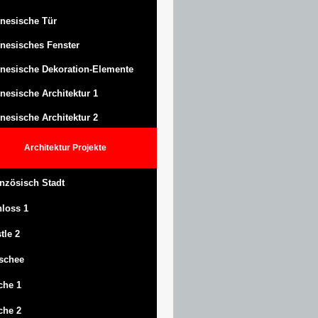
nesische Tür
nesisches Fenster
nesische Dekoration-Elemente
nesische Architektur 1
nesische Architektur 2
Architektur
Projekte
nzösisch Stadt
hloss
1
tle
2
schee
che 1
che 2