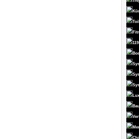
Tre
Kü
Toi
Fit
119
Bo
Sy
Sy
Sy
Lux
Bau
Ver
Men
Chi