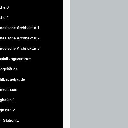
che 3
che 4
nesische Architektur 1
nesische Architektur 2
nesische Architektur 3
stellungszentrum
rogebäude
ahlbaugebäude
ankenhaus
ghafen 1
ghafen 2
 Station 1