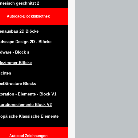
nesisch geschnitzt 2
Autocad-Blockbibliothek
enausbau 2D Blöcke
ndscape Design
2D -
Blöcke
dware -
Block
s
dezimmer-Blöcke
uchten
eel
S
tructure
Blocks
oration -
Elemente -
Block
V1
orationselemente Block V2
opäische Klassische Elemente
s
Autocad
Zeichnungen