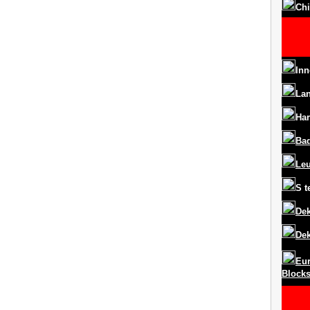
Chi
Inn
La
Har
Ba
Le
S
t
Dek
Dek
Eur
Block