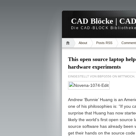
CAD Blöcke | CAD -
Die CAD-BLOCK Bibliotheke
About
Posts RSS
Comment
This open source laptop help
hardware experiments
EINGESTELLT VON
BBFG556
ON MITTWOCH, 
Andrew ‘Bunnie’ Huang is an Ameri
one of his philosophies is: “If you c
surprise that Huang has now start
likely the world’s first open sourc
source software has already been w
get their hands on the source code