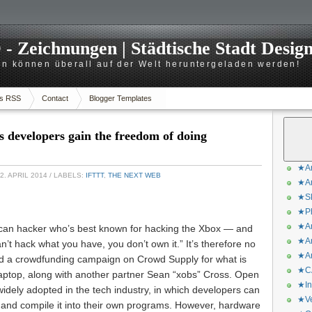
 Zeichnungen | Städtische Stadt Desig
n können überall auf der Welt heruntergeladen werden!
s RSS
Contact
Blogger Templates
s developers gain the freedom of doing
★Ar
2. APRIL 2014
/ LABELS:
IFTTT
,
THE NEXT WEB
★Ar
★Sk
★Ph
★Ar
can hacker who’s best known for hacking the Xbox — and
★Ar
an’t hack what you have, you don’t own it.” It’s therefore no
★Ar
ed a crowdfunding campaign on Crowd Supply for what is
★CA
e laptop, along with another partner Sean “xobs” Cross. Open
★In
idely adopted in the tech industry, in which developers can
★Ve
 and compile it into their own programs. However, hardware