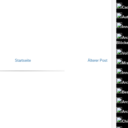
Cad
Aut
Inn
Arc
Blöck
Vol
Startseite
Älterer Post
Mi
Inn
Arc
Bes
Arc
Arc
Chi