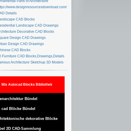
namental Parts of Architecture
tps://www.designresourcesdownload.com/
D Details
ndscape CAD Blocks
sidential Landscape CAD Drawings
chitecture Decorative CAD Blocks
uare Design CAD Drawings
ban Design CAD Drawings
inese CAD Blocks
l Furniture CAD Blocks,Drawings,Details
mous Architecture Sketchup 3D Models
Mix Autocad Blocks Bibliothek
enarchitektur Bündel
 cad Blöcke Bündel
hitektonische dekorative Blöcke
bel 2D CAD-Sammlung