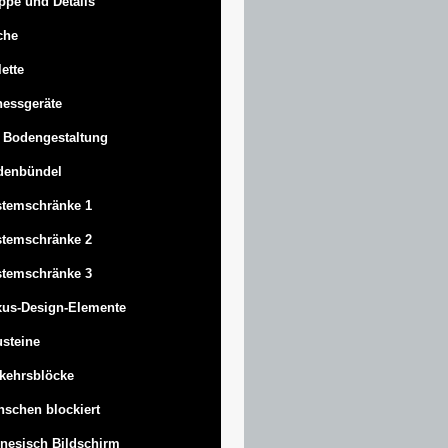
ppe und Details
che
lette
nessgeräte
 Bodengestaltung
denbündel
stemschränke 1
stemschränke 2
stemschränke 3
us-Design-Elemente
steine
kehrsblöcke
schen blockiert
nesisch Bildschirm