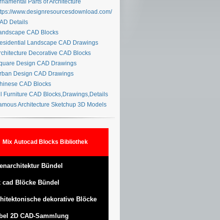
namental Parts of Architecture
tps://www.designresourcesdownload.com/
D Details
ndscape CAD Blocks
sidential Landscape CAD Drawings
chitecture Decorative CAD Blocks
uare Design CAD Drawings
ban Design CAD Drawings
inese CAD Blocks
l Furniture CAD Blocks,Drawings,Details
mous Architecture Sketchup 3D Models
Mix Autocad Blocks Bibliothek
enarchitektur Bündel
 cad Blöcke Bündel
hitektonische dekorative Blöcke
bel 2D CAD-Sammlung