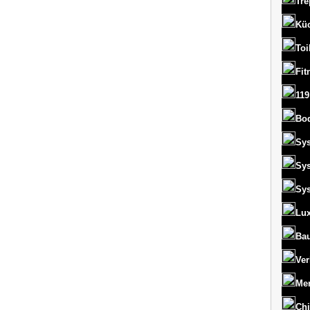
Tre
Kü
Toi
Fit
119
Bo
Sy
Sy
Sy
Lux
Bau
Ver
Men
Chi