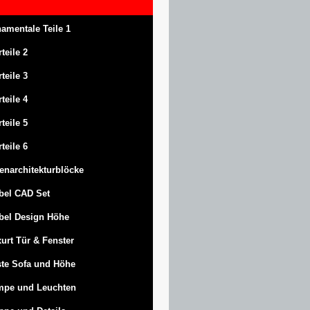
amentale Teile 1
rteile 2
rteile 3
rteile 4
rteile 5
rteile 6
enarchitekturblöcke
bel CAD Set
bel Design Höhe
urt
Tür & Fenster
te Sofa und Höhe
mpe und Leuchten