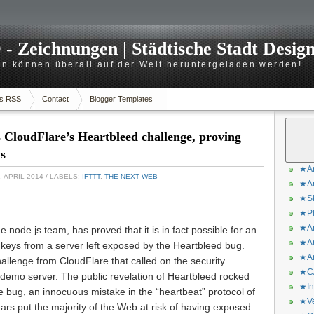
 Zeichnungen | Städtische Stadt Desig
n können überall auf der Welt heruntergeladen werden!
s RSS
Contact
Blogger Templates
CloudFlare’s Heartbleed challenge, proving
s
★Ar
. APRIL 2014
/ LABELS:
IFTTT
,
THE NEXT WEB
★Ar
★Sk
★Ph
★Ar
node.js team, has proved that it is in fact possible for an
★Ar
SL keys from a server left exposed by the Heartbleed bug.
★Ar
allenge from CloudFlare that called on the security
★CA
demo server. The public revelation of Heartbleed rocked
★In
he bug, an innocuous mistake in the “heartbeat” protocol of
★Ve
ears put the majority of the Web at risk of having exposed...