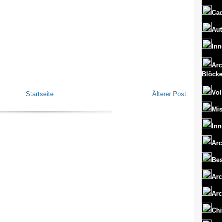
Cad
Aut
Inn
Arc
Blöck
Vol
Startseite
Älterer Post
Mi
Inn
Arc
Bes
Arc
Arc
Chi