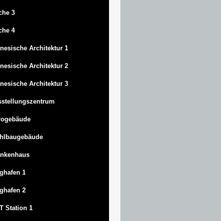
che 3
che 4
nesische Architektur 1
nesische Architektur 2
nesische Architektur 3
stellungszentrum
rogebäude
ahlbaugebäude
ankenhaus
ghafen 1
ghafen 2
 Station 1