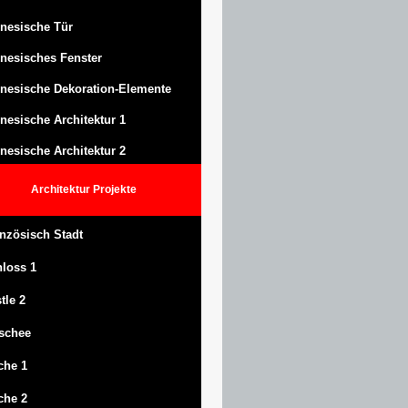
nesische Tür
nesisches Fenster
nesische Dekoration-Elemente
nesische Architektur 1
nesische Architektur 2
Architektur
Projekte
nzösisch Stadt
hloss
1
tle
2
schee
che 1
che 2