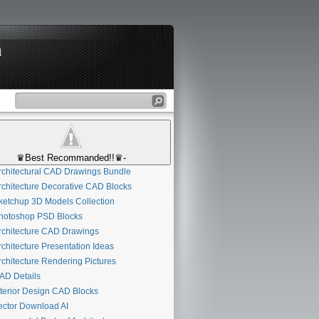
n
♛Best Recommanded!!♛-
chitectural CAD Drawings Bundle
chitecture Decorative CAD Blocks
etchup 3D Models Collection
otoshop PSD Blocks
chitecture CAD Drawings
chitecture Presentation Ideas
chitecture Rendering Pictures
D Details
terior Design CAD Blocks
ctor Download AI