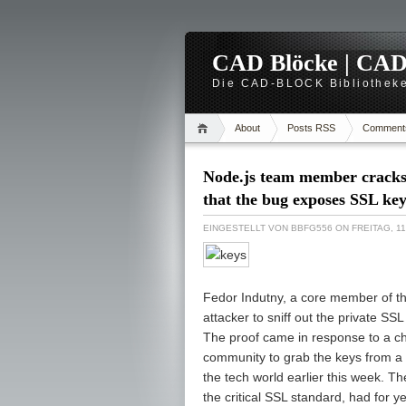
CAD Blöcke | CAD -
Die CAD-BLOCK Bibliotheke
About
Posts RSS
Comment
Node.js team member cracks 
that the bug exposes SSL key
EINGESTELLT VON
BBFG556
ON FREITAG, 11
Fedor Indutny, a core member of the 
attacker to sniff out the private S
The proof came in response to a ch
community to grab the keys from a 
the tech world earlier this week. T
the critical SSL standard, had for y