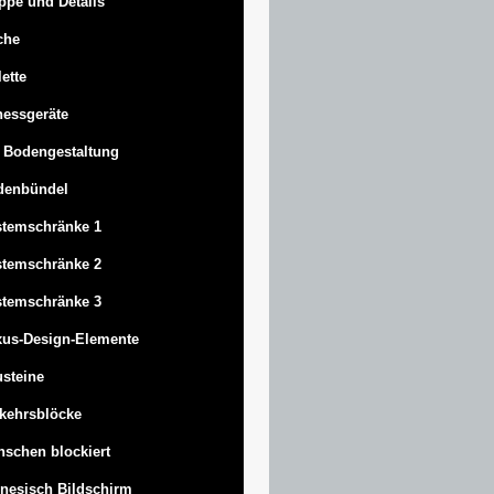
ppe und Details
che
lette
nessgeräte
 Bodengestaltung
denbündel
stemschränke 1
stemschränke 2
stemschränke 3
us-Design-Elemente
steine
kehrsblöcke
schen blockiert
nesisch Bildschirm