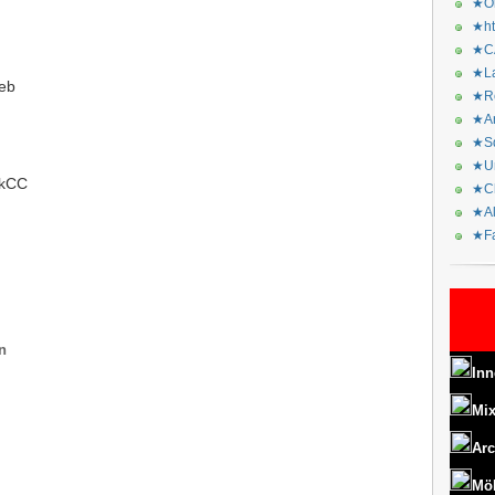
★Or
★ht
★CA
★La
eb
★Re
★Ar
★Sq
★Ur
8kCC
★Ch
★Al
★Fa
n
Inn
Mix
Arc
Mö