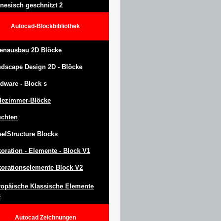
nesisch geschnitzt 2
Autocad-Blockbibliothek
enausbau 2D Blöcke
ndscape Design
2D -
Blöcke
dware -
Block
s
dezimmer-Blöcke
uchten
eel
S
tructure
Blocks
oration -
Elemente -
Block
V1
orationselemente Block V2
opäische Klassische Elemente
s
Autocad
Zeichnungen