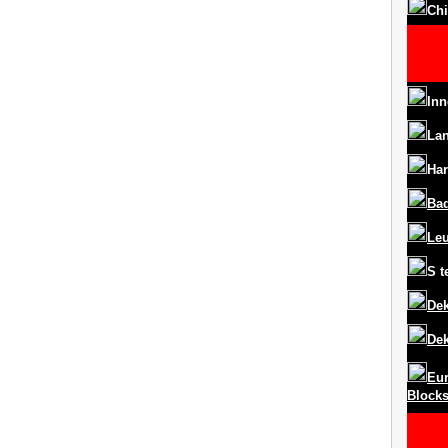
Chi
Inn
La
Har
Ba
Le
S
t
Dek
Dek
Eur
Block