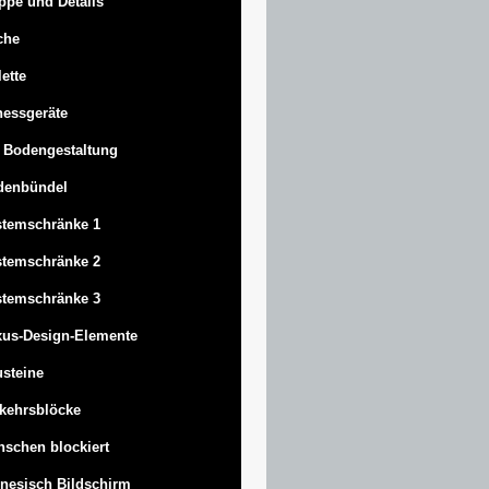
ppe und Details
che
lette
nessgeräte
 Bodengestaltung
denbündel
stemschränke 1
stemschränke 2
stemschränke 3
us-Design-Elemente
steine
kehrsblöcke
schen blockiert
nesisch Bildschirm