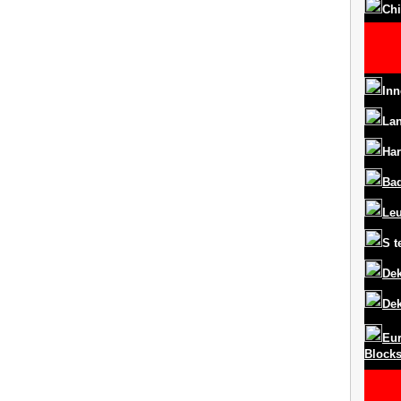
Chi
Inn
La
Har
Ba
Le
S
t
Dek
Dek
Eur
Block