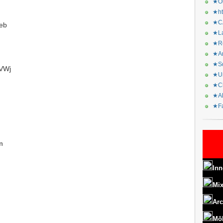
★Or
★ht
★CA
eb
★La
★Re
★Ar
★Sq
VVWj
★Ur
★Ch
★Al
★Fa
n
Inn
Mix
Arc
Mö