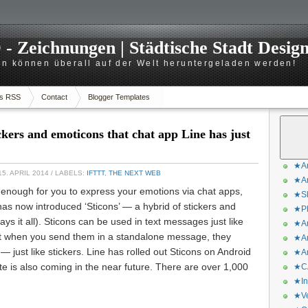
 Zeichnungen | Städtische Stadt Desig
n können überall auf der Welt heruntergeladen werden!
s RSS
Contact
Blogger Templates
ickers and emoticons that chat app Line has just
★Ar
5. APRIL 2014
/ LABELS:
IFTTT
,
THE NEXT WEB
★Ar
’t enough for you to express your emotions via chat apps,
★Sk
s now introduced ‘Sticons’ — a hybrid of stickers and
★Ph
s it all). Sticons can be used in text messages just like
★Ar
at when you send them in a standalone message, they
★Ar
— just like stickers. Line has rolled out Sticons on Android
★Ar
ate is also coming in the near future. There are over 1,000
★CA
★In
★Ve