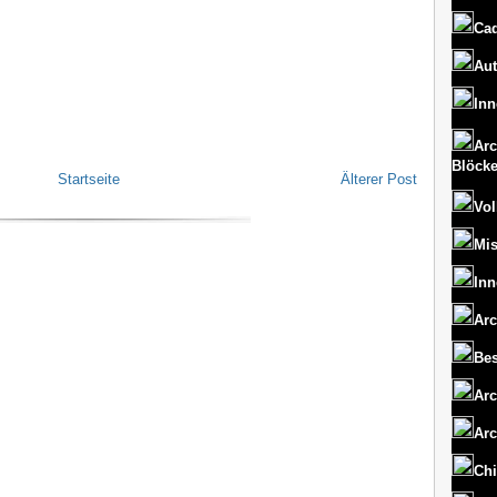
Cad
Aut
Inn
Arc
Blöck
Startseite
Älterer Post
Vol
Mi
Inn
Arc
Bes
Arc
Arc
Chi