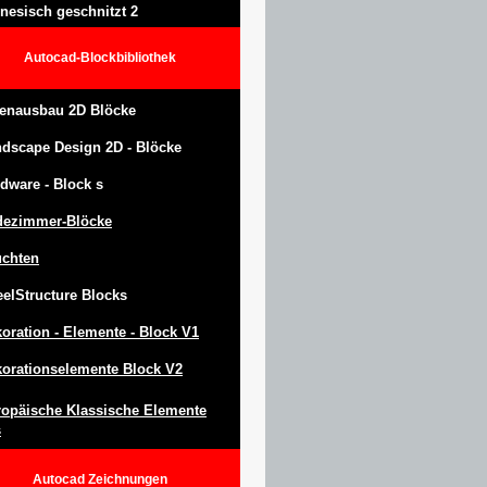
nesisch geschnitzt 2
Autocad-Blockbibliothek
enausbau 2D Blöcke
ndscape Design
2D -
Blöcke
dware -
Block
s
dezimmer-Blöcke
uchten
eel
S
tructure
Blocks
oration -
Elemente -
Block
V1
orationselemente Block V2
opäische Klassische Elemente
s
Autocad
Zeichnungen