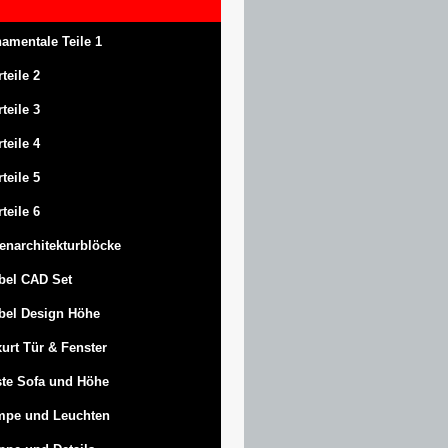
amentale Teile 1
rteile 2
rteile 3
rteile 4
rteile 5
rteile 6
enarchitekturblöcke
bel CAD Set
bel Design Höhe
urt
Tür & Fenster
te Sofa und Höhe
mpe und Leuchten