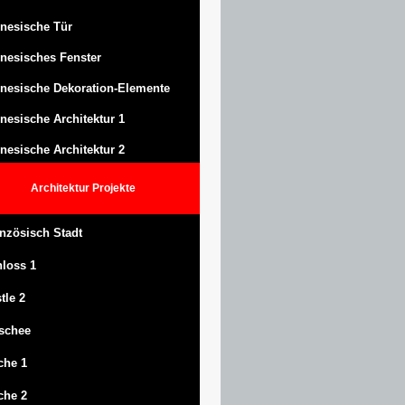
nesische Tür
nesisches Fenster
nesische Dekoration-Elemente
nesische Architektur 1
nesische Architektur 2
Architektur
Projekte
nzösisch Stadt
hloss
1
tle
2
schee
che 1
che 2