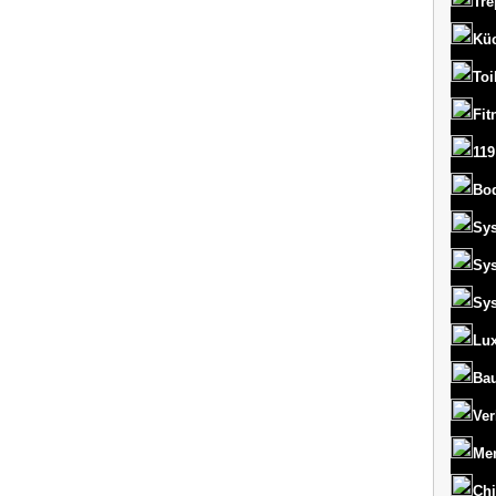
Tre
Kü
Toi
Fit
119
Bo
Sy
Sy
Sy
Lux
Bau
Ver
Men
Chi