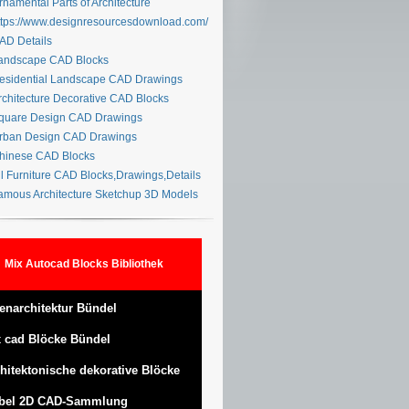
namental Parts of Architecture
tps://www.designresourcesdownload.com/
D Details
ndscape CAD Blocks
sidential Landscape CAD Drawings
chitecture Decorative CAD Blocks
uare Design CAD Drawings
ban Design CAD Drawings
inese CAD Blocks
l Furniture CAD Blocks,Drawings,Details
mous Architecture Sketchup 3D Models
Mix Autocad Blocks Bibliothek
enarchitektur Bündel
 cad Blöcke Bündel
hitektonische dekorative Blöcke
bel 2D CAD-Sammlung