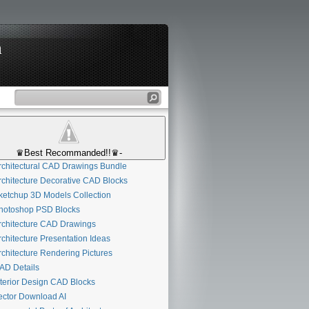
n
♛Best Recommanded!!♛-
chitectural CAD Drawings Bundle
chitecture Decorative CAD Blocks
etchup 3D Models Collection
otoshop PSD Blocks
chitecture CAD Drawings
chitecture Presentation Ideas
chitecture Rendering Pictures
D Details
terior Design CAD Blocks
ctor Download AI