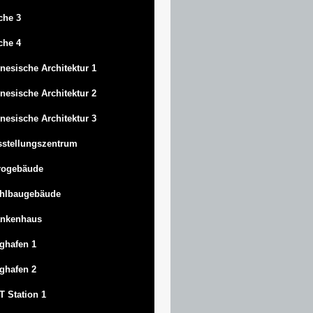
che 3
che 4
nesische Architektur 1
nesische Architektur 2
nesische Architektur 3
stellungszentrum
rogebäude
ahlbaugebäude
ankenhaus
ghafen 1
ghafen 2
 Station 1