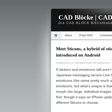
CAD Blöcke | CAD -
Die CAD-BLOCK Bibliotheke
About
Posts RSS
Comment
Meet Sticons, a hybrid of st
introduced on Android
EINGESTELLT VON
BBFG556
ON DIENSTAG, 1
If stickers and emoticons still aren
Japanese messaging service Line ha
emoticons (the name pretty much say
emoticons, but what’s unique is th
morph into large, individual images 
first, though it says an iPhone upd
different Sticons to choose...