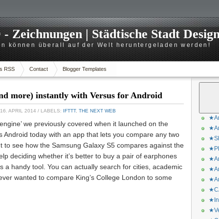
 Zeichnungen | Städtische Stadt Desig
n können überall auf der Welt heruntergeladen werden!
s RSS
Contact
Blogger Templates
d more) instantly with Versus for Android
16. APRIL 2014
/ LABELS:
IFTTT
,
THE NEXT WEB
★Ar
 engine’ we previously covered when it launched on the
★Ar
s Android today with an app that lets you compare any two
★Sk
nt to see how the Samsung Galaxy S5 compares against the
★Ph
p deciding whether it’s better to buy a pair of earphones
★Ar
s a handy tool. You can actually search for cities, academic
★Ar
ve ever wanted to compare King’s College London to some
★Ar
★CA
★In
★Ve