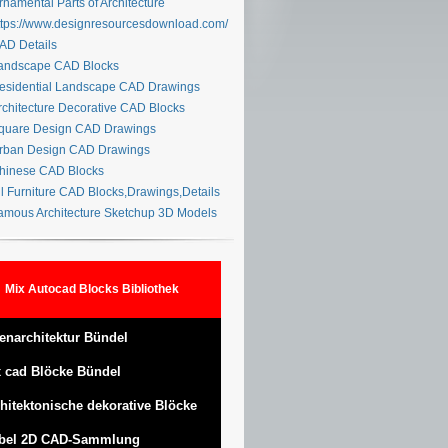
namental Parts of Architecture
tps://www.designresourcesdownload.com/
D Details
ndscape CAD Blocks
sidential Landscape CAD Drawings
chitecture Decorative CAD Blocks
uare Design CAD Drawings
ban Design CAD Drawings
inese CAD Blocks
l Furniture CAD Blocks,Drawings,Details
mous Architecture Sketchup 3D Models
Mix Autocad Blocks Bibliothek
enarchitektur Bündel
 cad Blöcke Bündel
hitektonische dekorative Blöcke
bel 2D CAD-Sammlung