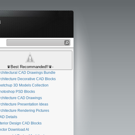
n
♛Best Recommanded!!♛-
chitectural CAD Drawings Bundle
chitecture Decorative CAD Blocks
etchup 3D Models Collection
otoshop PSD Blocks
chitecture CAD Drawings
chitecture Presentation Ideas
chitecture Rendering Pictures
D Details
terior Design CAD Blocks
ctor Download AI