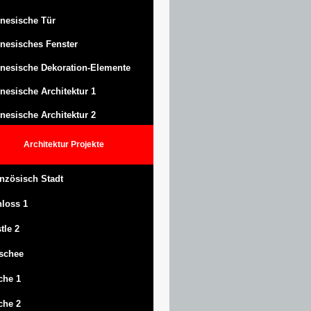
nesische Tür
nesisches Fenster
nesische Dekoration-Elemente
nesische Architektur 1
nesische Architektur 2
Architektur
Projekte
nzösisch Stadt
hloss
1
tle
2
schee
che 1
che 2