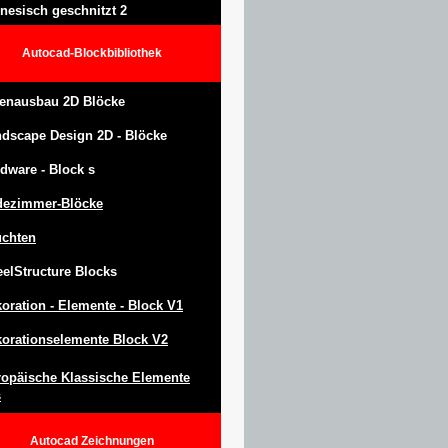
nesisch geschnitzt 2
Autocad-Blockbibliothek
enausbau 2D Blöcke
ndscape Design
2D -
Blöcke
dware -
Block
s
dezimmer-Blöcke
uchten
eel
S
tructure
Blocks
oration -
Elemente -
Block
V1
orationselemente Block V2
opäische Klassische Elemente
s
Autocad
Zeichnungen