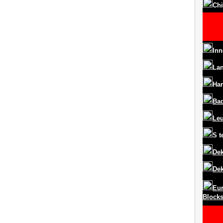
Chi
Inn
La
Har
Ba
Le
S
t
Dek
Dek
Eur
Block