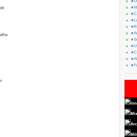
★Or
eb
★ht
★CA
★La
★Re
★Ar
gaKw
★Sq
★Ur
★Ch
★Al
★Fa
n
Inn
Mix
Arc
Mö