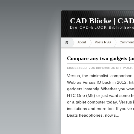
CAD Blöcke | CAD -
Die CAD-BLOCK Bibliotheke
About
Posts RSS
Comment
Compare any two gadgets (an
EINGESTELLT VON
BBFG556
ON MITTWOCH, 
Versus, the minimalist ‘comparison
Web as Versus IO back in 2012, hit
gadgets instantly. Whether you wa
HTC One (M8) or just want some hel
or a tablet computer today, Versus i
institutions and more too. If you’
Beats headphones, now’s...