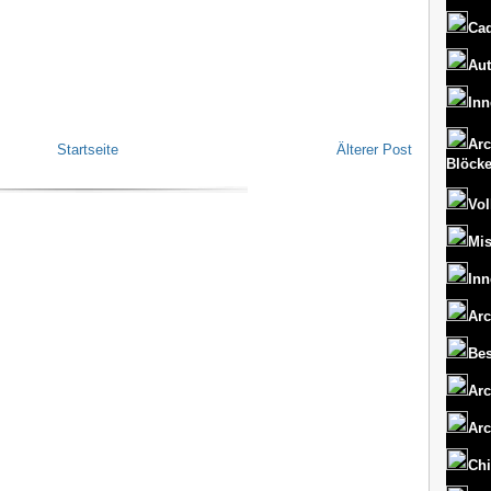
Cad
Aut
Inn
Arc
Startseite
Älterer Post
Blöck
Vol
Mi
Inn
Arc
Bes
Arc
Arc
Chi