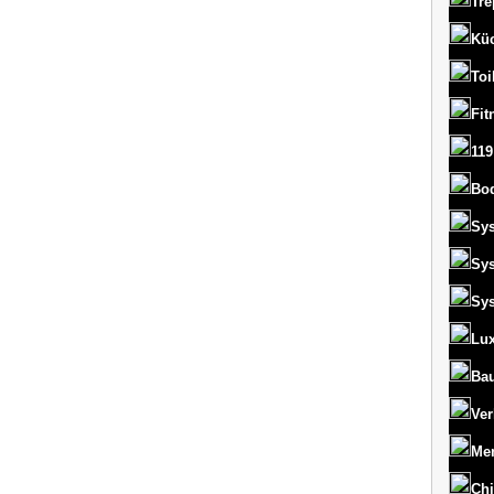
Tre
Kü
Toi
Fit
119
Bo
Sy
Sy
Sy
Lux
Bau
Ver
Men
Chi