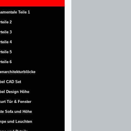
amentale Teile 1
rteile 2
rteile 3
rteile 4
rteile 5
rteile 6
enarchitekturblöcke
bel CAD Set
bel Design Höhe
urt
Tür & Fenster
te Sofa und Höhe
mpe und Leuchten