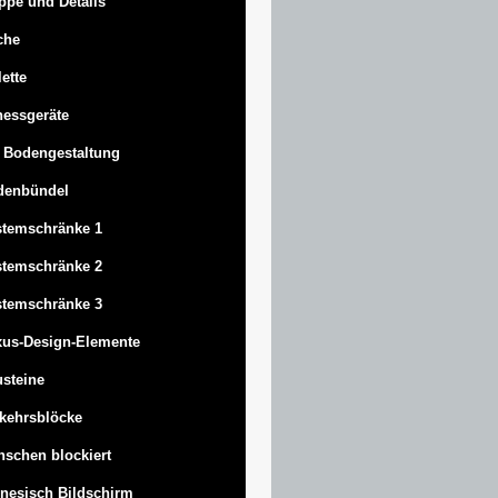
ppe und Details
che
lette
nessgeräte
 Bodengestaltung
denbündel
stemschränke 1
stemschränke 2
stemschränke 3
us-Design-Elemente
steine
kehrsblöcke
schen blockiert
nesisch Bildschirm