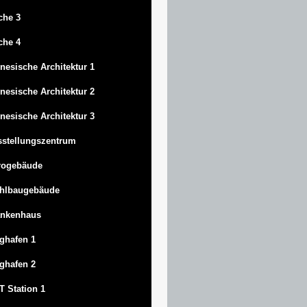
che 3
che 4
nesische Architektur 1
nesische Architektur 2
nesische Architektur 3
stellungszentrum
rogebäude
ahlbaugebäude
ankenhaus
ghafen 1
ghafen 2
 Station 1