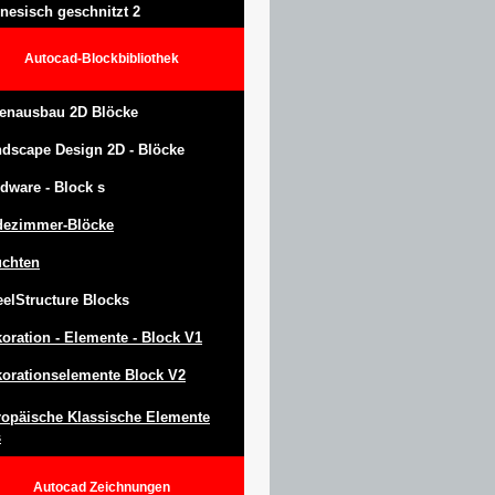
nesisch geschnitzt 2
Autocad-Blockbibliothek
enausbau 2D Blöcke
ndscape Design
2D -
Blöcke
dware -
Block
s
dezimmer-Blöcke
uchten
eel
S
tructure
Blocks
oration -
Elemente -
Block
V1
orationselemente Block V2
opäische Klassische Elemente
s
Autocad
Zeichnungen