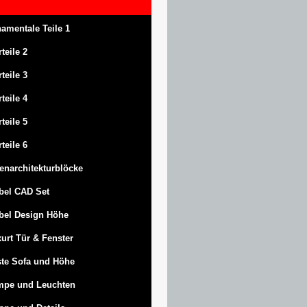
amentale Teile 1
rteile 2
rteile 3
rteile 4
rteile 5
rteile 6
enarchitekturblöcke
bel CAD Set
bel Design Höhe
urt
Tür & Fenster
te Sofa und Höhe
mpe und Leuchten