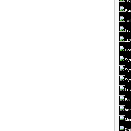
Tre
Kü
Toi
Fit
119
Bo
Sy
Sy
Sy
Lux
Bau
Ver
Men
Chi