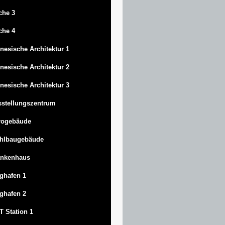
che 3
che 4
nesische Architektur 1
nesische Architektur 2
nesische Architektur 3
stellungszentrum
rogebäude
ahlbaugebäude
ankenhaus
ghafen 1
ghafen 2
 Station 1