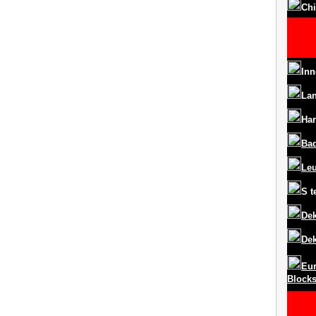
Chi
Inn
La
Har
Ba
Le
S
t
Dek
Dek
Eur
Block