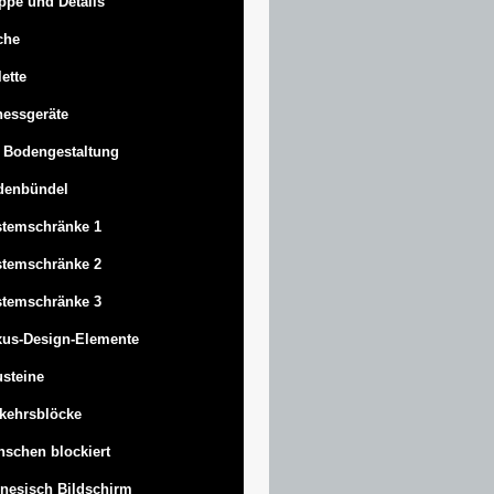
ppe und Details
che
lette
nessgeräte
 Bodengestaltung
denbündel
stemschränke 1
stemschränke 2
stemschränke 3
us-Design-Elemente
steine
kehrsblöcke
schen blockiert
nesisch Bildschirm