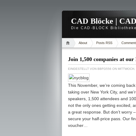
CAD Blöcke | CAD -
Die CAD-BLOCK Bibliotheke
About
Posts RSS
Comment
Join 1,500 companies at our
EINGESTELLT VON
BBFG556
ON MITTWOCH, 
This November, we’re coming back t
taking over New York City, and we’r
speakers, 1,500 attendees and 100+ 
not the only ones getting excited, as
a great response. But don’t worry –
secure your half-price pass. Our fin
voucher…