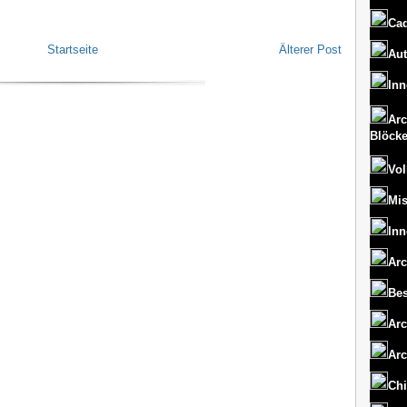
Cad
Startseite
Älterer Post
Aut
Inn
Arc
Blöck
Vol
Mi
Inn
Arc
Bes
Arc
Arc
Chi