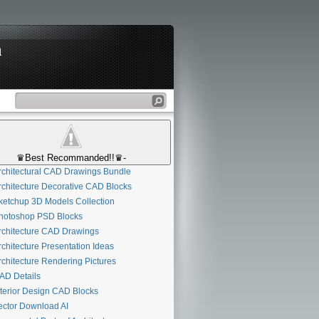
n
♛Best Recommanded!!♛-
chitectural CAD Drawings Bundle
chitecture Decorative CAD Blocks
etchup 3D Models Collection
otoshop PSD Blocks
chitecture CAD Drawings
chitecture Presentation Ideas
chitecture Rendering Pictures
D Details
terior Design CAD Blocks
ctor Download AI