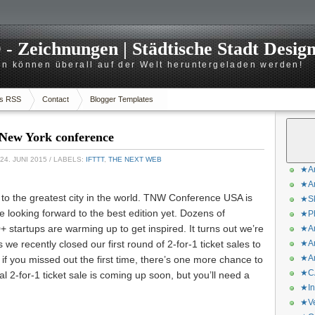
 Zeichnungen | Städtische Stadt Desig
n können überall auf der Welt heruntergeladen werden!
s RSS
Contact
Blogger Templates
 New York conference
24. JUNI 2015
/ LABELS:
IFTTT
,
THE NEXT WEB
★Ar
★Ar
o the greatest city in the world. TNW Conference USA is
★Sk
e looking forward to the best edition yet. Dozens of
★Ph
startups are warming up to get inspired. It turns out we’re
★Ar
 we recently closed our first round of 2-for-1 ticket sales to
★Ar
★Ar
 if you missed out the first time, there’s one more chance to
★CA
al 2-for-1 ticket sale is coming up soon, but you’ll need a
★In
★Ve