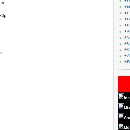
★Or
eb
★ht
★CA
7R3p
★La
★Re
★Ar
★Sq
★Ur
★Ch
n
★Al
★Fa
Inn
Mix
Arc
Mö