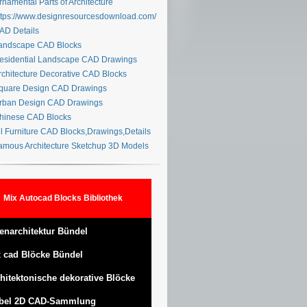
namental Parts of Architecture
tps://www.designresourcesdownload.com/
D Details
ndscape CAD Blocks
sidential Landscape CAD Drawings
chitecture Decorative CAD Blocks
uare Design CAD Drawings
ban Design CAD Drawings
inese CAD Blocks
l Furniture CAD Blocks,Drawings,Details
mous Architecture Sketchup 3D Models
Mix Autocad Blocks Bibliothek
enarchitektur Bündel
 cad Blöcke Bündel
hitektonische dekorative Blöcke
bel 2D CAD-Sammlung