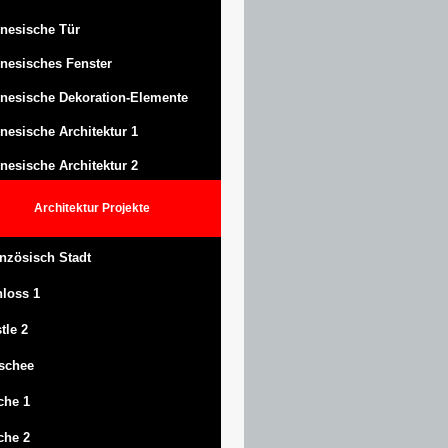
nesische Tür
nesisches Fenster
nesische Dekoration-Elemente
nesische Architektur 1
nesische Architektur 2
Architektur
Projekte
nzösisch Stadt
hloss
1
tle
2
schee
che 1
che 2