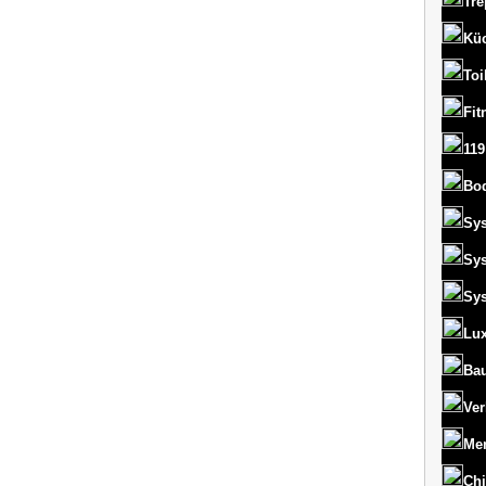
Tre
Kü
Toi
Fit
119
Bo
Sy
Sy
Sy
Lux
Bau
Ver
Men
Chi