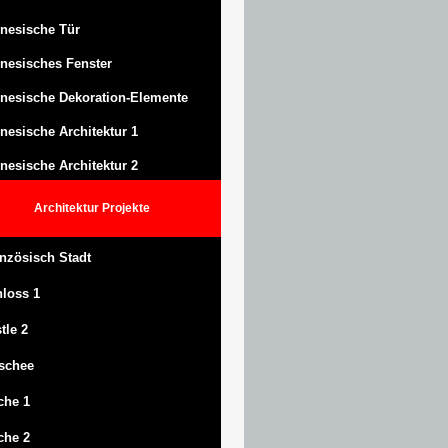
nesische Tür
nesisches Fenster
nesische Dekoration-Elemente
nesische Architektur 1
nesische Architektur 2
Architektur
Projekte
nzösisch Stadt
hloss
1
tle
2
schee
che 1
che 2