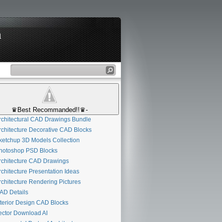
n
♛Best Recommanded!!♛-
chitectural CAD Drawings Bundle
chitecture Decorative CAD Blocks
etchup 3D Models Collection
otoshop PSD Blocks
chitecture CAD Drawings
chitecture Presentation Ideas
chitecture Rendering Pictures
D Details
terior Design CAD Blocks
ctor Download AI