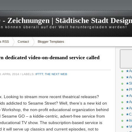
 Zeichnungen | Städtische Stadt Desig
n können überall auf der Welt heruntergeladen werden!
s RSS
Contact
Blogger Templates
wn dedicated video-on-demand service called
★Ar
. APRIL 2014
/ LABELS:
IFTTT
,
THE NEXT WEB
★Ar
★Sk
★Ph
★Ar
x. Looking to stream more recent theatrical releases?
★Ar
ds addicted to Sesame Street? Well, there’s a new kid on
★Ar
e Workshop, the non-profit educational organization behind
★CA
 Sesame GO – a kiddie-centric, advert-free service from
★In
 educational TV show. The subscription-based service is
★Ve
d it will serve up classics and current episodes, not to