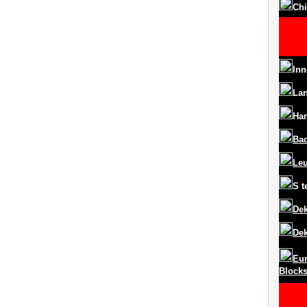
Chi
Inn
La
Har
Ba
Le
S
t
Dek
Dek
Eur
Block