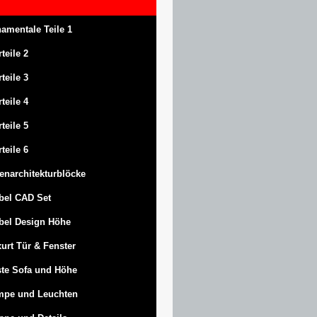
amentale Teile 1
rteile 2
rteile 3
rteile 4
rteile 5
rteile 6
enarchitekturblöcke
bel CAD Set
bel Design Höhe
urt
Tür & Fenster
te Sofa und Höhe
mpe und Leuchten