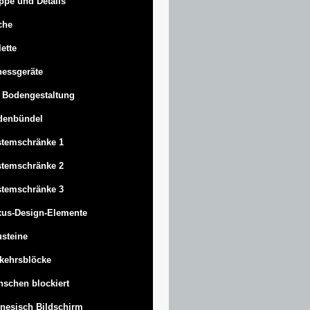
ppe und Details
che
lette
nessgeräte
 Bodengestaltung
denbündel
stemschränke 1
stemschränke 2
stemschränke 3
us-Design-Elemente
steine
kehrsblöcke
schen blockiert
nesisch Bildschirm