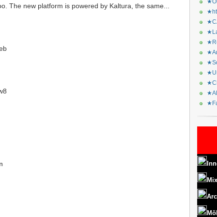
★Or
o. The new platform is powered by Kaltura, the same...
★ht
★CA
★La
★Re
eb
★Ar
★Sq
★Ur
★Ch
iw8
★Al
★Fa
Inn
n
Mix
Arc
Mö