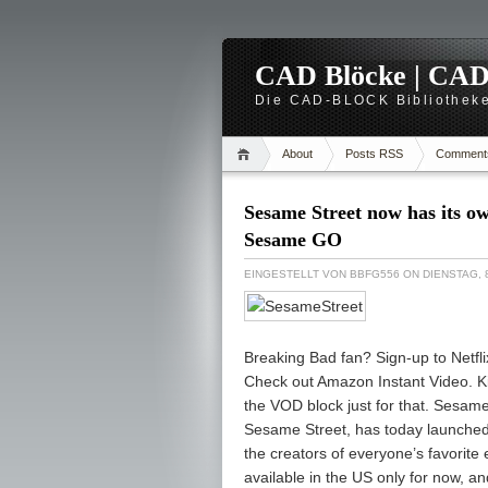
CAD Blöcke | CAD -
Die CAD-BLOCK Bibliotheke
About
Posts RSS
Comment
Sesame Street now has its o
Sesame GO
EINGESTELLT VON
BBFG556
ON DIENSTAG, 8
Breaking Bad fan? Sign-up to Netfli
Check out Amazon Instant Video. Ki
the VOD block just for that. Sesam
Sesame Street, has today launched
the creators of everyone’s favorite
available in the US only for now, an