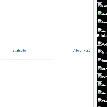
Cad
Aut
Inn
Arc
Blöck
Vol
Startseite
Älterer Post
Mi
Inn
Arc
Bes
Arc
Arc
Chi