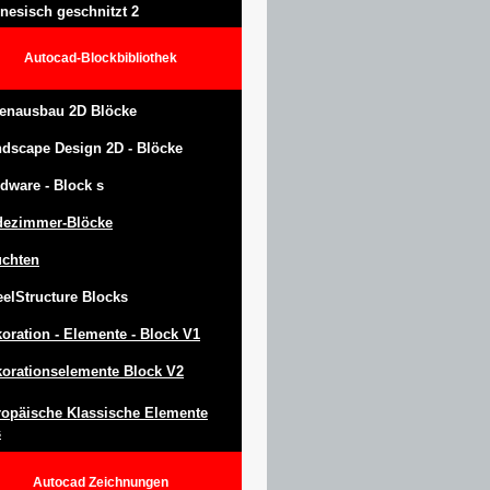
nesisch geschnitzt 2
Autocad-Blockbibliothek
enausbau 2D Blöcke
ndscape Design
2D -
Blöcke
dware -
Block
s
dezimmer-Blöcke
uchten
eel
S
tructure
Blocks
oration -
Elemente -
Block
V1
orationselemente Block V2
opäische Klassische Elemente
s
Autocad
Zeichnungen