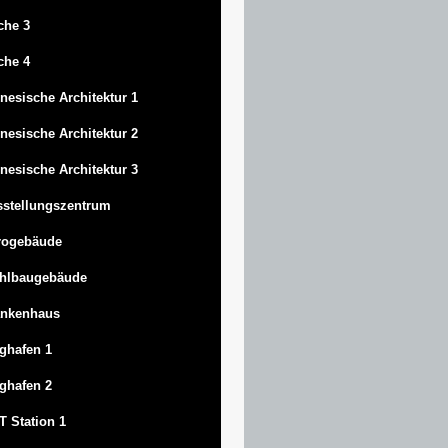
che 3
che 4
nesische Architektur 1
nesische Architektur 2
nesische Architektur 3
stellungszentrum
rogebäude
ahlbaugebäude
ankenhaus
ghafen 1
ghafen 2
 Station 1