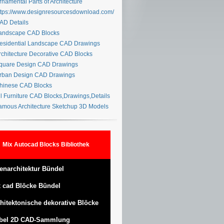
namental Parts of Architecture
tps://www.designresourcesdownload.com/
D Details
ndscape CAD Blocks
sidential Landscape CAD Drawings
chitecture Decorative CAD Blocks
uare Design CAD Drawings
ban Design CAD Drawings
inese CAD Blocks
l Furniture CAD Blocks,Drawings,Details
mous Architecture Sketchup 3D Models
Mix Autocad Blocks Bibliothek
enarchitektur Bündel
 cad Blöcke Bündel
hitektonische dekorative Blöcke
bel 2D CAD-Sammlung