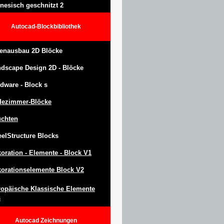
nesisch geschnitzt 2
Autocad-Blockbibliothek
enausbau 2D Blöcke
ndscape Design
2D -
Blöcke
dware -
Block
s
dezimmer-Blöcke
uchten
eel
S
tructure
Blocks
oration -
Elemente -
Block
V1
orationselemente Block V2
opäische Klassische Elemente
s
Autocad
Zeichnungen