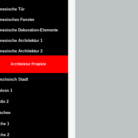
nesische Tür
nesisches Fenster
nesische Dekoration-Elemente
nesische Architektur 1
nesische Architektur 2
Architektur
Projekte
nzösisch Stadt
hloss
1
tle
2
schee
che 1
che 2