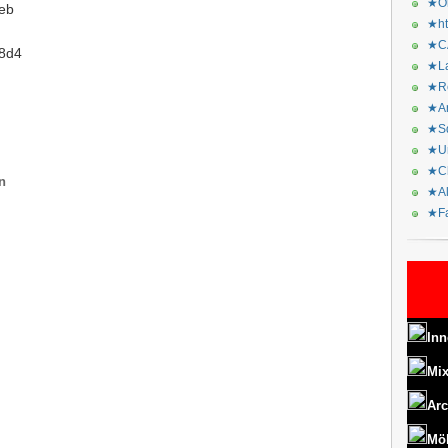
★Or
eb
★ht
★CA
V8d4
★La
★Re
★Ar
★Sq
★Ur
★Ch
n
★Al
★Fa
Inn
Mix
Arc
Mö