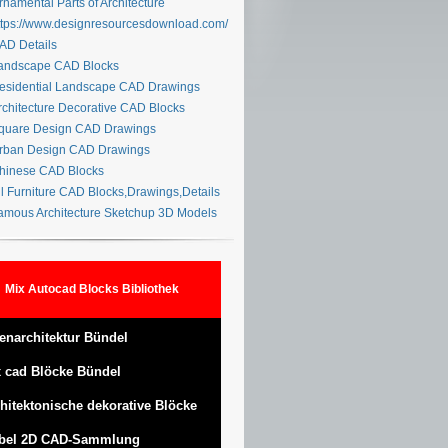
namental Parts of Architecture
tps://www.designresourcesdownload.com/
D Details
ndscape CAD Blocks
sidential Landscape CAD Drawings
chitecture Decorative CAD Blocks
uare Design CAD Drawings
ban Design CAD Drawings
inese CAD Blocks
l Furniture CAD Blocks,Drawings,Details
mous Architecture Sketchup 3D Models
Mix Autocad Blocks Bibliothek
enarchitektur Bündel
 cad Blöcke Bündel
hitektonische dekorative Blöcke
bel 2D CAD-Sammlung