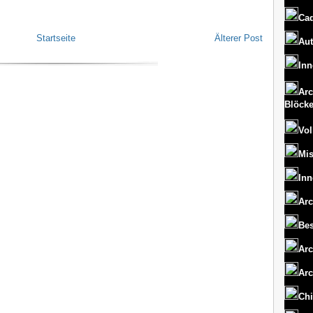
Cad
Startseite
Älterer Post
Aut
Inn
Arc
Blöck
Vol
Mi
Inn
Arc
Bes
Arc
Arc
Chi