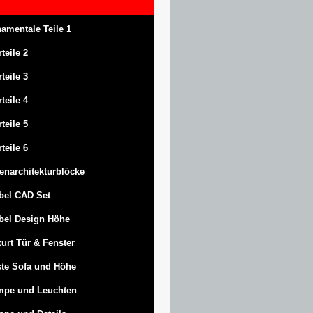
amentale Teile 1
rteile 2
rteile 3
rteile 4
rteile 5
rteile 6
enarchitekturblöcke
bel CAD Set
bel Design Höhe
urt
Tür & Fenster
te Sofa und Höhe
mpe und Leuchten