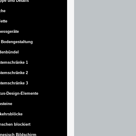
ppe und Details
che
lette
nessgeräte
 Bodengestaltung
denbündel
stemschränke 1
stemschränke 2
stemschränke 3
us-Design-Elemente
steine
kehrsblöcke
schen blockiert
nesisch Bildschirm