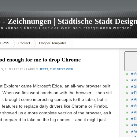
 Zeichnungen | Städtische Stadt Desig
n können überall auf der Welt heruntergeladen werden!
s RSS
Contact
Blogger Templates
ood enough for me to drop Chrome
, 2. JULI 2015
/ LABELS:
IFTTT
,
THE NEXT WEB
★Ar
★Ar
et Explorer came Microsoft Edge, an all-new browser built
★Sk
 When we first went hands on with the browser – then still
★Ph
it brought some interesting concepts to the table, but it
★Ar
eatures to replace daily drivers like Chrome or Firefox.
★Ar
★Ar
y showed us a more complete version of the browser, as it
★CA
prepared to take on the big names – and it might just
★In
★Ve