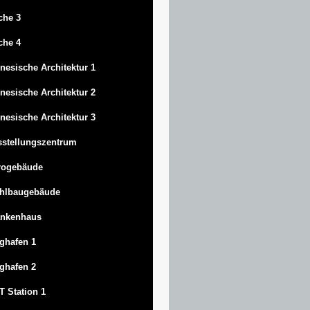
che 3
che 4
nesische Architektur 1
nesische Architektur 2
nesische Architektur 3
stellungszentrum
rogebäude
ahlbaugebäude
ankenhaus
ghafen 1
ghafen 2
 Station 1