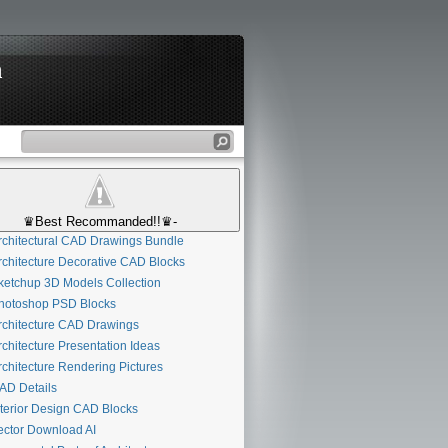
n
♛Best Recommanded!!♛-
chitectural CAD Drawings Bundle
chitecture Decorative CAD Blocks
etchup 3D Models Collection
otoshop PSD Blocks
chitecture CAD Drawings
chitecture Presentation Ideas
chitecture Rendering Pictures
D Details
terior Design CAD Blocks
ctor Download AI