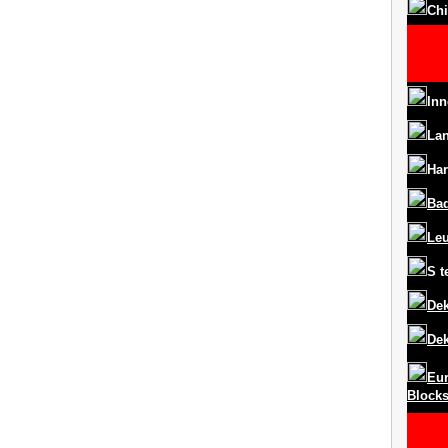
Chi
Inn
La
Har
Ba
Le
S
t
Dek
Dek
Eur
Block