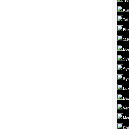
Tre
Kü
Toi
Fit
119
Bo
Sy
Sy
Sy
Lux
Bau
Ver
Men
Chi