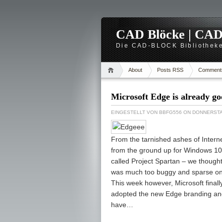
CAD Blöcke | CAD -
Die CAD-BLOCK Bibliotheke
About
Posts RSS
Comment
Microsoft Edge is already g
EINGESTELLT VON
BBFG556
ON DONNERSTAG
From the tarnished ashes of Intern
from the ground up for Windows 10.
called Project Spartan – we thought 
was much too buggy and sparse on f
This week however, Microsoft finall
adopted the new Edge branding and 
have…