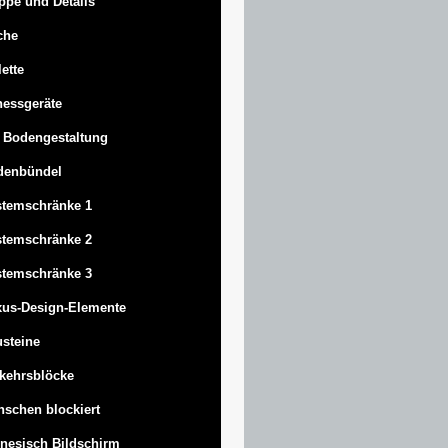
ppe und Details
che
lette
nessgeräte
 Bodengestaltung
denbündel
stemschränke 1
stemschränke 2
stemschränke 3
us-Design-Elemente
steine
kehrsblöcke
schen blockiert
nesisch Bildschirm