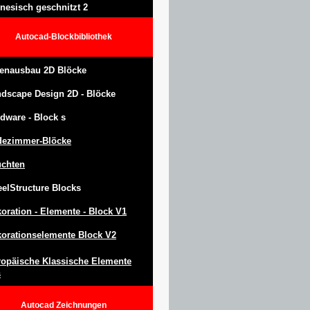
nesisch geschnitzt 2
Autocad-Blockbibliothek
enausbau 2D Blöcke
ndscape Design
2D -
Blöcke
dware -
Block
s
dezimmer-Blöcke
uchten
eel
S
tructure
Blocks
oration -
Elemente -
Block
V1
orationselemente Block V2
opäische Klassische Elemente
s
Autocad
Zeichnungen