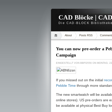
CAD Blöcke | CAD -
Die CAD-BLOCK Bibliotheke
About
Posts RSS
Comment
You can now pre-order a Peb
Campaign
EINGESTELLT VON
BBFG556
ON MONTAG, 22
If you missed out on the initial
reco
Pebble Time
through more standard
The new smartwatch will be availab
online stores). US pre-orders are ex
be available at physical Best Buy lo