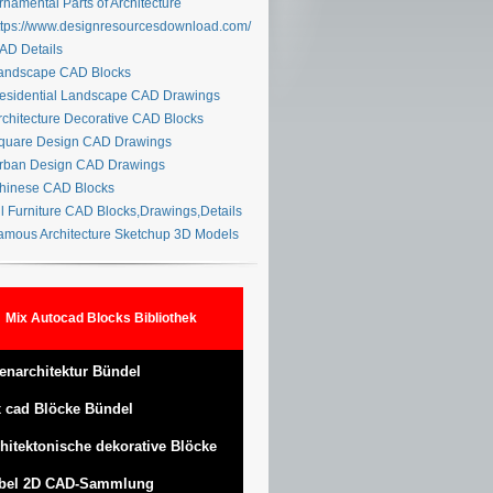
namental Parts of Architecture
tps://www.designresourcesdownload.com/
D Details
ndscape CAD Blocks
sidential Landscape CAD Drawings
chitecture Decorative CAD Blocks
uare Design CAD Drawings
ban Design CAD Drawings
inese CAD Blocks
l Furniture CAD Blocks,Drawings,Details
mous Architecture Sketchup 3D Models
Mix Autocad Blocks Bibliothek
enarchitektur Bündel
 cad Blöcke Bündel
hitektonische dekorative Blöcke
bel 2D CAD-Sammlung