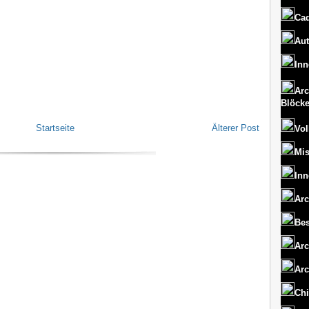
Cad
Aut
Inn
Arc
Blöck
Startseite
Älterer Post
Vol
Mi
Inn
Arc
Bes
Arc
Arc
Chi