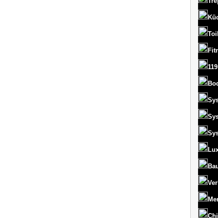
Tre
Kü
Toi
Fit
119
Bo
Sy
Sy
Sy
Lux
Bau
Ver
Men
Chi