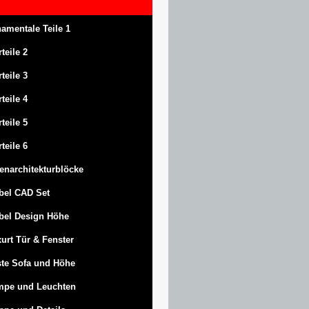
amentale Teile 1
rteile 2
rteile 3
rteile 4
rteile 5
rteile 6
enarchitekturblöcke
bel CAD Set
bel Design Höhe
urt
Tür & Fenster
te Sofa und Höhe
mpe und Leuchten