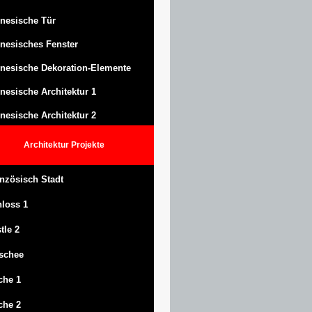
nesische Tür
nesisches Fenster
nesische Dekoration-Elemente
nesische Architektur 1
nesische Architektur 2
Architektur
Projekte
nzösisch Stadt
hloss
1
tle
2
schee
che 1
che 2