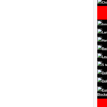
Chi
Inn
La
Har
Ba
Le
S
t
Dek
Dek
Eur
Block