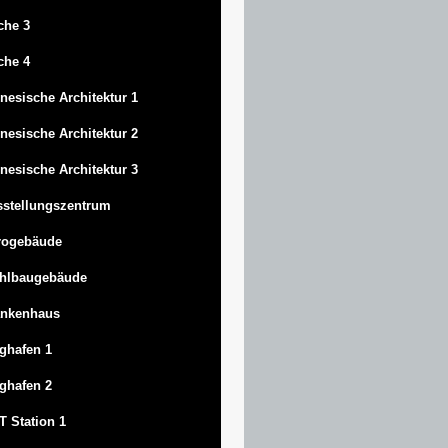
che 3
che 4
nesische Architektur 1
nesische Architektur 2
nesische Architektur 3
stellungszentrum
rogebäude
ahlbaugebäude
ankenhaus
ghafen 1
ghafen 2
 Station 1