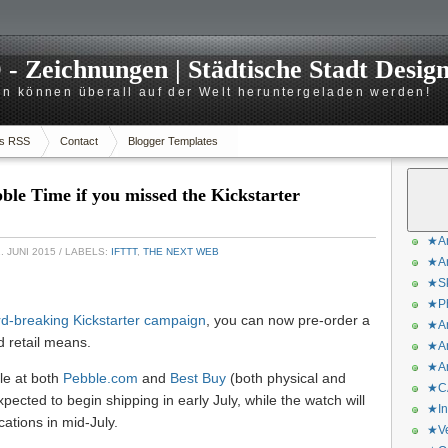
 Zeichnungen | Städtische Stadt Desig
n können überall auf der Welt heruntergeladen werden!
s RSS
Contact
Blogger Templates
ble Time if you missed the Kickstarter
★Ar
. JUNI 2015
/ LABELS:
IFTTT
,
THE NEXT WEB
★Ar
★Sk
★Ph
rd-breaking Kickstarter campaign
, you can now pre-order a
★Ar
 retail means.
★Ar
★Ar
le at both
Pebble.com
and
Best Buy
(both physical and
★CA
pected to begin shipping in early July, while the watch will
★In
cations in mid-July.
★Ve