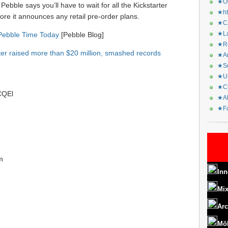
★Or
ebble says you’ll have to wait for all the Kickstarter
★ht
fore it announces any retail pre-order plans.
★CA
★La
 Pebble Time Today
[Pebble Blog]
★Re
ter raised more than $20 million, smashed records
★Ar
★Sq
★Ur
★Ch
oCQEl
★Al
★Fa
n
Inn
Mix
Arc
Mö