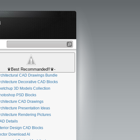
n
♛Best Recommanded!!♛-
chitectural CAD Drawings Bundle
chitecture Decorative CAD Blocks
etchup 3D Models Collection
otoshop PSD Blocks
chitecture CAD Drawings
chitecture Presentation Ideas
chitecture Rendering Pictures
D Details
terior Design CAD Blocks
ctor Download AI