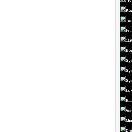
Tre
Kü
Toi
Fit
119
Bo
Sy
Sy
Sy
Lux
Bau
Ver
Men
Chi