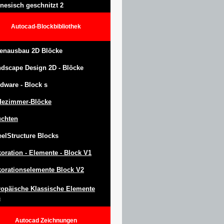
nesisch geschnitzt 2
Autocad-Blockbibliothek
enausbau 2D Blöcke
ndscape Design
2D -
Blöcke
dware -
Block
s
dezimmer-Blöcke
uchten
eel
S
tructure
Blocks
oration -
Elemente -
Block
V1
orationselemente Block V2
opäische Klassische Elemente
s
Autocad
Zeichnungen