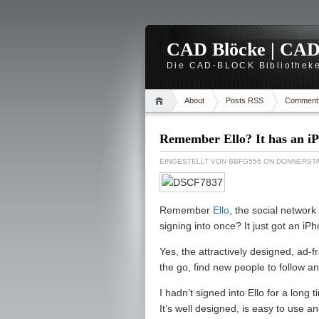
CAD Blöcke | CAD -
Die CAD-BLOCK Bibliotheke
About
Posts RSS
Comment
Remember Ello? It has an i
EINGESTELLT VON
BBFG556
ON DONNERSTAG
Remember
Ello
, the social network
signing into once? It just got an iP
Yes, the attractively designed, ad-
the go, find new people to follow an
I hadn’t signed into Ello for a long 
It’s well designed, is easy to use a