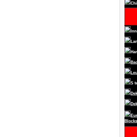
Chi
Inn
La
Har
Ba
Le
S
t
Dek
Dek
Eur
Block