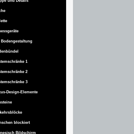
ppe und Details
che
lette
nessgeräte
 Bodengestaltung
denbündel
stemschränke 1
stemschränke 2
stemschränke 3
us-Design-Elemente
steine
kehrsblöcke
schen blockiert
nesisch Bildschirm