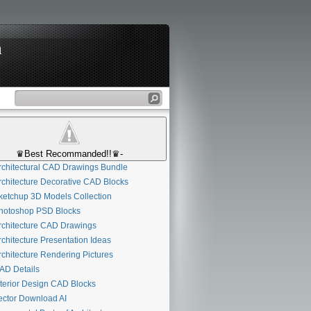
n
♛Best Recommanded!!♛-
chitectural CAD Drawings Bundle
chitecture Decorative CAD Blocks
etchup 3D Models Collection
otoshop PSD Blocks
chitecture CAD Drawings
chitecture Presentation Ideas
chitecture Rendering Pictures
D Details
terior Design CAD Blocks
ctor Download AI