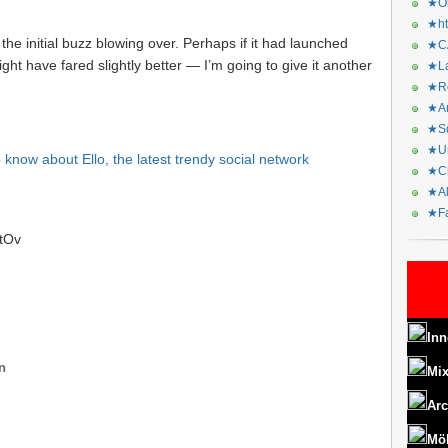
★Or
★ht
te the initial buzz blowing over. Perhaps if it had launched
★CA
ht have fared slightly better — I’m going to give it another
★La
★Re
★Ar
★Sq
★Ur
 know about Ello, the latest trendy social network
★Ch
★Al
★Fa
XtOv
Inn
n
Mix
Arc
Mö