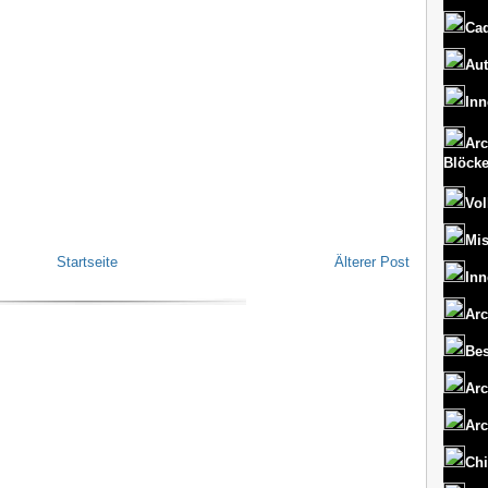
Cad
Aut
Inn
Arc
Blöck
Vol
Mi
Startseite
Älterer Post
Inn
Arc
Bes
Arc
Arc
Chi