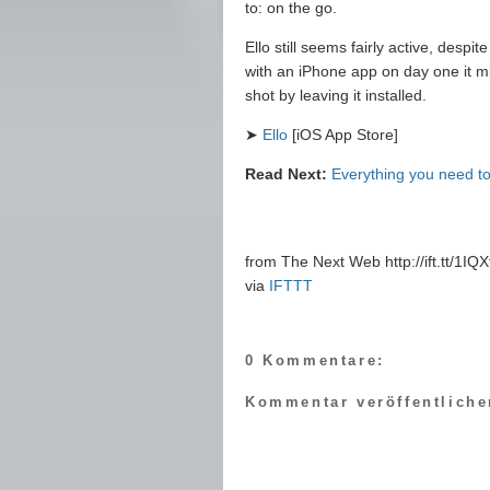
to: on the go.
Ello still seems fairly active, despi
with an iPhone app on day one it mig
shot by leaving it installed.
➤
Ello
[iOS App Store]
Read Next:
Everything you need to
from The Next Web http://ift.tt/1IQ
via
IFTTT
0 Kommentare:
Kommentar veröffentliche