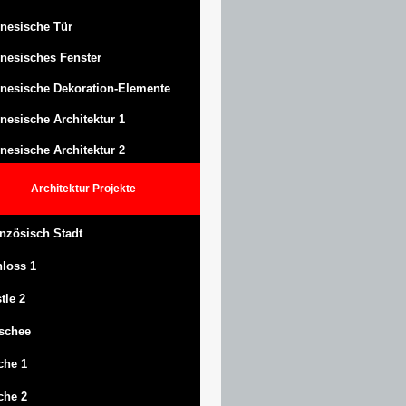
nesische Tür
nesisches Fenster
nesische Dekoration-Elemente
nesische Architektur 1
nesische Architektur 2
Architektur
Projekte
nzösisch Stadt
hloss
1
tle
2
schee
che 1
che 2