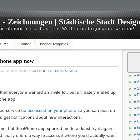
 Zeichnungen | Städtische Stadt Desig
n können überall auf der Welt heruntergeladen werden!
s RSS
Contact
Blogger Templates
Phone app now
, 18. JUNI 2015
/ LABELS:
IFTTT
,
THE NEXT WEB
★Ar
★Ar
★Sk
 that everyone wanted an invite for, but ultimately ended up
★Ph
hone app.
★Ar
★Ar
free service be
accessed on your phone
so you can post on
★Ar
d get notifications about new interactions.
★CA
★In
time, but the iPhone app spurred me to at least try it again.
★Ve
nd finally offers a way to access it where you’d actually want