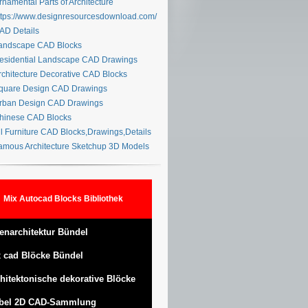
namental Parts of Architecture
tps://www.designresourcesdownload.com/
D Details
ndscape CAD Blocks
sidential Landscape CAD Drawings
chitecture Decorative CAD Blocks
uare Design CAD Drawings
ban Design CAD Drawings
inese CAD Blocks
l Furniture CAD Blocks,Drawings,Details
mous Architecture Sketchup 3D Models
Mix Autocad Blocks Bibliothek
enarchitektur Bündel
 cad Blöcke Bündel
hitektonische dekorative Blöcke
bel 2D CAD-Sammlung