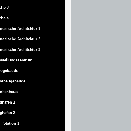
che 3
che 4
nesische Architektur 1
nesische Architektur 2
nesische Architektur 3
stellungszentrum
rogebäude
ahlbaugebäude
ankenhaus
ghafen 1
ghafen 2
 Station 1