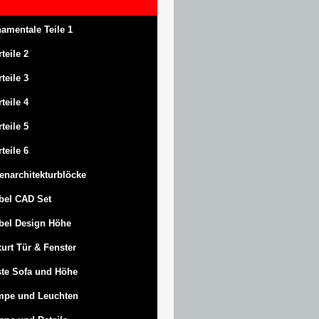
amentale Teile 1
rteile 2
rteile 3
rteile 4
rteile 5
rteile 6
enarchitekturblöcke
bel CAD Set
bel Design Höhe
urt
Tür & Fenster
te Sofa und Höhe
mpe und Leuchten